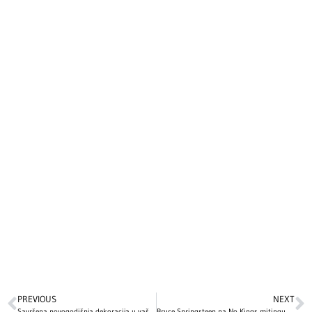
PREVIOUS
NEXT
Savršena novogodišnja dekoracija u vašem domu: 10 jednostavnih ideja kako da uredite svoj prostor sa malo novca
Bruce Springsteen na No Kings mitingu u St. Paulu: Poruka nade i borbe