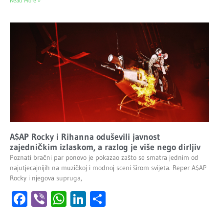
Read More »
A$AP Rocky i Rihanna oduševili javnost
zajedničkim izlaskom, a razlog je više nego dirljiv
Poznati bračni par ponovo je pokazao zašto se smatra jednim od
najutjecajnijih na muzičkoj i modnoj sceni širom svijeta. Reper A$AP
Rocky i njegova supruga,
Facebook
Viber
WhatsApp
LinkedIn
Share