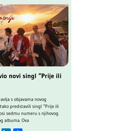
io novi singl “Prije ili
tavlja s objavama novog
ako predstavili singl “Prije ili
onosi sedmu numeru s njihovog
og albuma. Ova