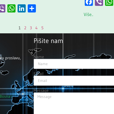
Face
Vi
acebook
Viber
WhatsApp
LinkedIn
Share
Više..
1
2
3
4
5
Pišite nam
Name
ku proslavu,
Email
Message
 Bosna i