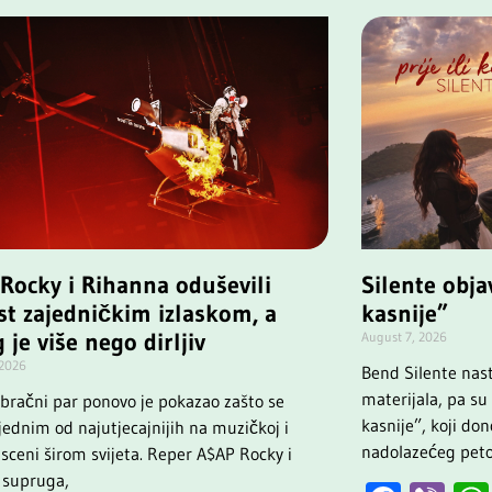
Rocky i Rihanna oduševili
Silente objav
st zajedničkim izlaskom, a
kasnije”
 je više nego dirljiv
August 7, 2026
 2026
Bend Silente nas
materijala, pa su t
 bračni par ponovo je pokazao zašto se
kasnije”, koji d
jednim od najutjecajnijih na muzičkoj i
nadolazećeg pet
sceni širom svijeta. Reper A$AP Rocky i
 supruga,