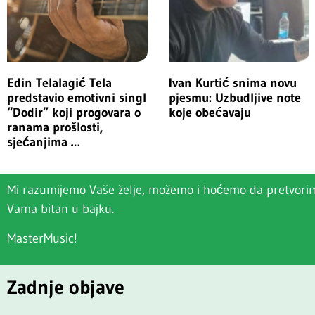
Edin Telalagić Tela
Ivan Kurtić snima novu
predstavio emotivni singl
pjesmu: Uzbudljive note
“Dodir” koji progovara o
koje obećavaju
ranama prošlosti,
sjećanjima …
Mi razumijemo Vaše želje, možemo i hoćemo da pretvori
Vama bitan u bajku.
MasterMusic!
Zadnje objave