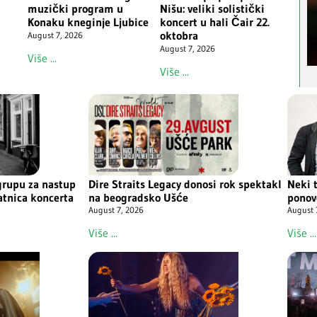
muzički program u
Nišu: veliki solistički
Konaku kneginje Ljubice
koncert u hali Čair 22.
oktobra
August 7, 2026
August 7, 2026
Više ...
Više ...
rupu za nastup
Dire Straits Legacy donosi rok spektakl
Neki t
atnica koncerta
na beogradsko Ušće
ponov
August 7, 2026
August 
Više ...
Više ...