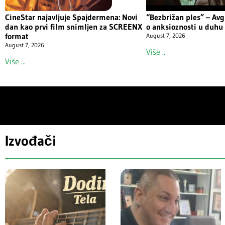
CineStar najavljuje Spajdermena: Novi
“Bezbrižan ples” – Avg
dan kao prvi film snimljen za SCREENX
o anksioznosti u duh
format
August 7, 2026
August 7, 2026
Više ...
Više ...
Izvođači