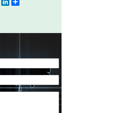
book
ber
WhatsApp
LinkedIn
Share