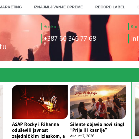
 MARKETING
IZNAJMLJIVANJE OPREME
RECORD LABEL
Booking
Kont
+387 60 346 77 68
inf
tu
A$AP Rocky i Rihanna
Silente objavio novi singl
oduševili javnost
“Prije ili kasnije”
zajedničkim izlaskom, a
August 7, 2026