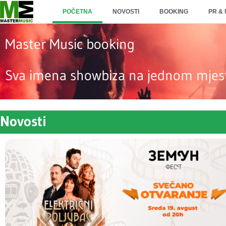
POČETNA
NOVOSTI
BOOKING
PR &
Master Music booking
Sva imena showbiza na jednom mjes
Novosti