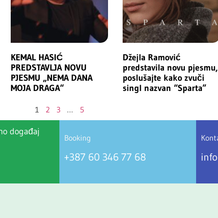
KEMAL HASIĆ
Džejla Ramović
PREDSTAVLJA NOVU
predstavila novu pjesmu,
PJESMU „NEMA DANA
poslušajte kako zvuči
MOJA DRAGA“
singl nazvan “Sparta”
1
2
3
…
5
mo događaj
Booking
Konta
+387 60 346 77 68
inf