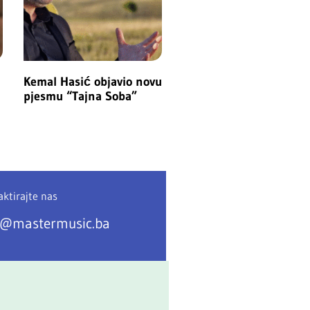
Kemal Hasić objavio novu
pjesmu “Tajna Soba”
ktirajte nas
o@mastermusic.ba