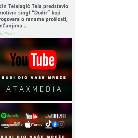
din Telalagić Tela predstavio
motivni singl “Dodir” koji
rogovara o ranama prošlosti,
jećanjima …
ad More »