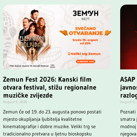
Zemun Fest 2026: Kanski film
A$AP 
otvara festival, stižu regionalne
javno
muzičke zvijezde
razlog
August 9, 2026
August 9,
Zemun će od 19. do 23. augusta ponovo postati
Poznati
mjesto okupljanja ljubitelja kvalitetne
smatra 
kinematografije i dobre muzike. Veliki trg se
modnoj 
tradicionalno pretvara u ljetnu bioskopsku
njegova