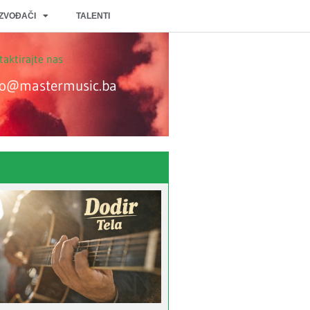
IZVOĐAČI
TALENTI
aktirajte nas
o@mastermusic.ba