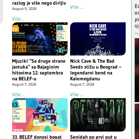
razlog je više nego dirljiv
E
Više ...
August 9, 2026
e
Više ...
p
s
Re
Mjuzikl “Sa druge strane
Nick Cave & The Bad
jastuka” sa Bajaginim
Seeds stižu u Beograd –
hitovima 12. septembra
legendarni bend na
na BELEF-u
Kalemegdanu
August 7, 2026
August 7, 2026
Više ...
Više ...
33. BELEF donosi bogat
Senidah po prvi put u