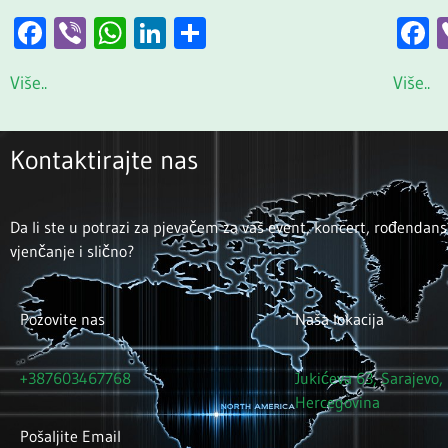
Facebook
Viber
WhatsApp
LinkedIn
Share
F
Više..
Više..
Kontaktirajte nas
Da li ste u potrazi za pjevačem za vaš event, koncert, rođendans
vjenčanje i slično?
Pozovite nas
Naša lokacija
+387603467768
Jukićeva 63, Sarajevo,
Hercegovina
Pošaljite Email