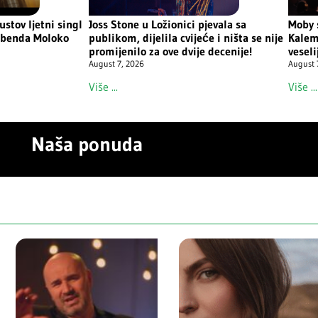
ustov ljetni singl
Joss Stone u Ložionici pjevala sa
Moby 
u benda Moloko
publikom, dijelila cvijeće i ništa se nije
Kalem
promijenilo za ove dvije decenije!
vesel
August 7, 2026
August 
Više ...
Više ...
Naša ponuda