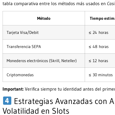
tabla comparativa entre los métodos más usados en
Casi
Método
Tiempo estim
Tarjeta Visa/Debit
≤ 24 horas
Transferencia SEPA
≤ 48 horas
Monederos electrónicos (Skrill, Neteller)
≤ 12 horas
Criptomonedas
≤ 30 minutos
Important:
Verifica siempre tu identidad antes del prime
Estrategias Avanzadas con A
Volatilidad en Slots