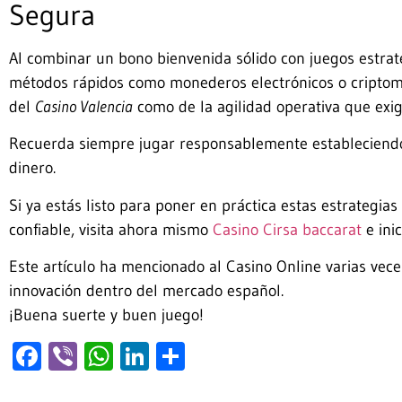
Segura
Al combinar un bono bienvenida sólido con juegos estrat
métodos rápidos como monederos electrónicos o criptom
del
Casino Valencia
como de la agilidad operativa que exi
Recuerda siempre jugar responsablemente estableciendo 
dinero.
Si ya estás listo para poner en práctica estas estrategias 
confiable, visita ahora mismo
Casino Cirsa baccarat
e ini
Este artículo ha mencionado al Casino Online varias vece
innovación dentro del mercado español.
¡Buena suerte y buen juego!
Facebook
Viber
WhatsApp
LinkedIn
Share