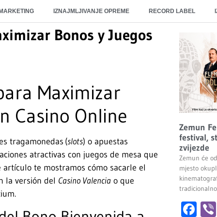
 MARKETING
IZNAJMLJIVANJE OPREME
RECORD LABEL
aximizar Bonos y Juegos
para Maximizar
n Casino Online
Zemun Fes
festival, 
les tragamonedas (
slots
) o apuestas
zvijezde
caciones atractivas con juegos de mesa que
Zemun će od 
e artículo te mostramos cómo sacarle el
mjesto okuplj
kinematografi
n la versión del
Casino Valencia
o que
tradicionaln
ium.
Fa
del Bono Bienvenida a