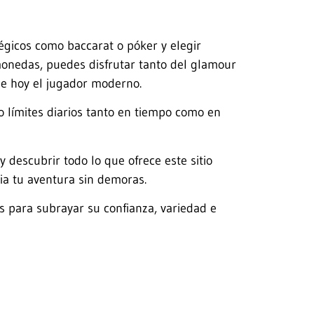
égicos como baccarat o póker y elegir
onedas, puedes disfrutar tanto del glamour
ge hoy el jugador moderno.
límites diarios tanto en tiempo como en
y descubrir todo lo que ofrece este sitio
cia tu aventura sin demoras.
s para subrayar su confianza, variedad e