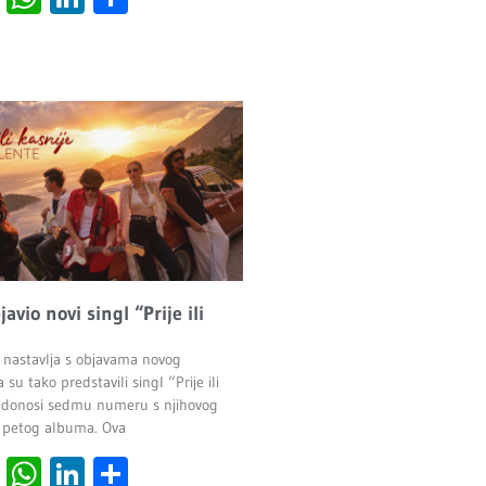
javio novi singl “Prije ili
 nastavlja s objavama novog
 su tako predstavili singl “Prije ili
ji donosi sedmu numeru s njihovog
 petog albuma. Ova
cebook
Viber
WhatsApp
LinkedIn
Share