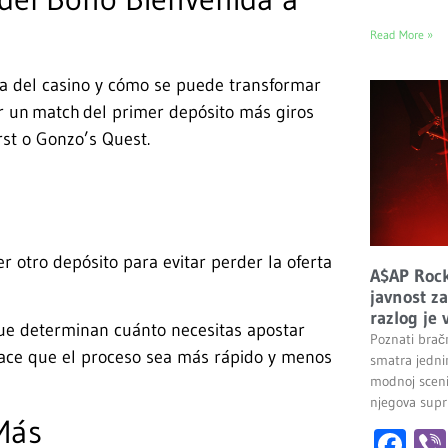
Read More »
da del casino y cómo se puede transformar
r un match del primer depósito más giros
rst o Gonzo’s Quest.
r otro depósito para evitar perder la oferta
A$AP Rock
javnost z
razlog je 
ue determinan cuánto necesitas apostar
Poznati brač
 hace que el proceso sea más rápido y menos
smatra jednim
modnoj sceni
njegova supr
Más
Fa