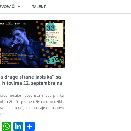
IZVOĐAČI
TALENTI
Sa druge strane jastuka” sa
 hitovima 12. septembra na
maće muzike i pozorišta imaće priliku
mbra 2026. godine uživaju u mjuziklu
rane jastuka”, koji nastaje na osnovu
age
cebook
Viber
WhatsApp
LinkedIn
Share