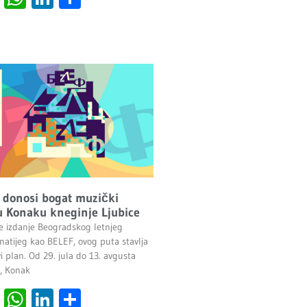
 donosi bogat muzički
 Konaku kneginje Ljubice
će izdanje Beogradskog letnjeg
znatijeg kao BELEF, ovog puta stavlja
i plan. Od 29. jula do 13. avgusta
, Konak
cebook
Viber
WhatsApp
LinkedIn
Share