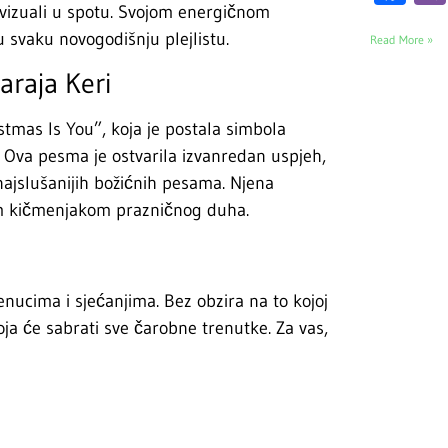
vizuali u spotu. Svojom energičnom
 svaku novogodišnju plejlistu.
Read More »
araja Keri
tmas Is You”, koja je postala simbola
 Ova pesma je ostvarila izvanredan uspjeh,
najslušanijih božićnih pesama. Njena
vim kičmenjakom prazničnog duha.
cima i sjećanjima. Bez obzira na to kojoj
oja će sabrati sve čarobne trenutke. Za vas,