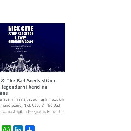
 & The Bad Seeds stižu u
 legendarni bend na
anu
načajnijih i najuzbudljivijih muzičkih
emene scene, Nick Cave & The Bad
o će nastupiti u Beogradu. Koncert je
.
cebook
Viber
WhatsApp
LinkedIn
Share