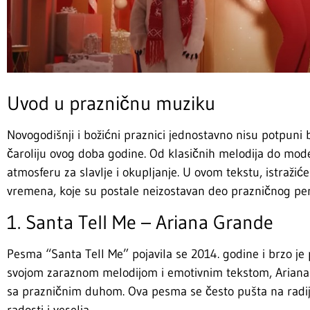
Uvod u prazničnu muziku
Novogodišnji i božićni praznici jednostavno nisu potpuni
čaroliju ovog doba godine. Od klasičnih melodija do mod
atmosferu za slavlje i okupljanje. U ovom tekstu, istraži
vremena, koje su postale neizostavan deo prazničnog per
1. Santa Tell Me – Ariana Grande
Pesma “Santa Tell Me” pojavila se 2014. godine i brzo je
svojom zaraznom melodijom i emotivnim tekstom, Ariana je
sa prazničnim duhom. Ova pesma se često pušta na radi
radosti i veselja.