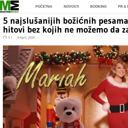
POČETNA
NOVOSTI
BOOKING
PR &
5 najslušanijih božićnih pesama
hitovi bez kojih ne možemo da 
S J
8 April, 2026