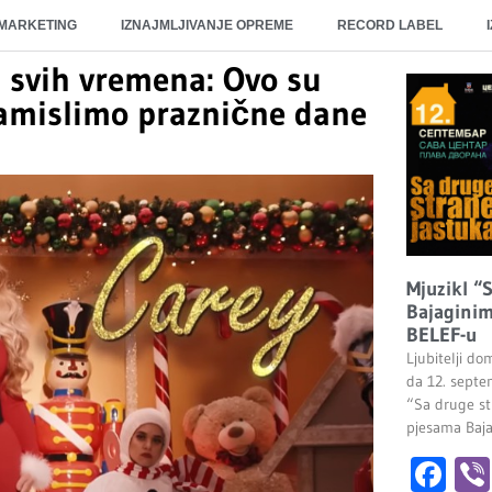
 MARKETING
IZNAJMLJIVANJE OPREME
RECORD LABEL
 svih vremena: Ovo su
zamislimo praznične dane
Mjuzikl “
Bajaginim
BELEF-u
Ljubitelji do
da 12. septe
“Sa druge st
pjesama Baj
Fa