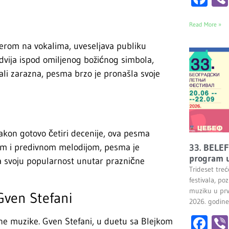
Read More »
erom na vokalima, uveseljava publiku
dvija ispod omiljenog božićnog simbola,
li zarazna, pesma brzo je pronašla svoje
 nakon gotovo četiri decenije, ova pesma
tom i predivnom melodijom, pesma je
33. BELEF
program u
la svoju popularnost unutar praznične
Trideset tre
festivala, po
muziku u prv
Gven Stefani
2026. godine
Fa
ne muzike. Gven Stefani, u duetu sa Blejkom