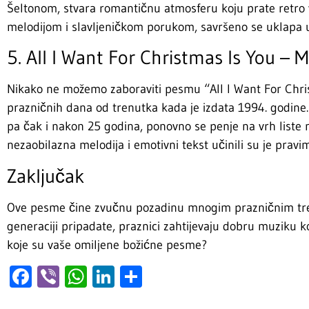
Šeltonom, stvara romantičnu atmosferu koju prate retro 
melodijom i slavljeničkom porukom, savršeno se uklapa u
5. All I Want For Christmas Is You – M
Nikako ne možemo zaboraviti pesmu “All I Want For Chris
prazničnih dana od trenutka kada je izdata 1994. godine.
pa čak i nakon 25 godina, ponovno se penje na vrh liste 
nezaobilazna melodija i emotivni tekst učinili su je pra
Zaključak
Ove pesme čine zvučnu pozadinu mnogim prazničnim trenu
generaciji pripadate, praznici zahtijevaju dobru muziku k
koje su vaše omiljene božićne pesme?
Facebook
Viber
WhatsApp
LinkedIn
Share