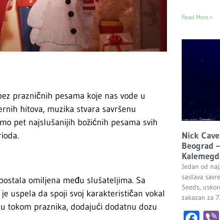
Read More »
 bez prazničnih pesama koje nas vode u
ernih hitova, muzika stvara savršenu
ćemo pet najslušanijih božićnih pesama svih
Nick Cave
ioda.
Beograd –
Kalemegd
Jedan od najz
sastava savr
 postala omiljena među slušateljima. Sa
Seeds, uskor
 uspela da spoji svoj karakterističan vokal
zakazan za 7
ju tokom praznika, dodajući dodatnu dozu
Fa