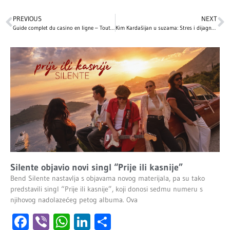
PREVIOUS
NEXT
Guide complet du casino en ligne – Tout ce que vous devez savoir pour jouer en toute sécurité et maximiser vos gains
Kim Kardašijan u suzama: Stres i dijagnoza koja šokira
Silente objavio novi singl “Prije ili kasnije”
Bend Silente nastavlja s objavama novog materijala, pa su tako
predstavili singl “Prije ili kasnije”, koji donosi sedmu numeru s
njihovog nadolazećeg petog albuma. Ova
Facebook
Viber
WhatsApp
LinkedIn
Share