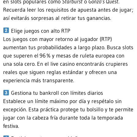
en slots populares como
Starburst
o
Gonzo’s Quest
.
Recuerda leer los requisitos de apuesta antes de jugar;
así evitarás sorpresas al retirar tus ganancias.
Elige juegos con alto RTP
Los juegos con mayor retorno al jugador (RTP)
aumentan tus probabilidades a largo plazo. Busca slots
que superen el 96 % y mesas de ruleta europea con
una sola cero. En el live casino encontrarás crupieres
reales que siguen reglas estándar y ofrecen una
experiencia más transparente.
Gestiona tu bankroll con límites diarios
Establece un límite máximo por día y respétalo sin
excepción. Esta práctica protege tu bolsillo y te permite
jugar con la cabeza fría durante toda la temporada
festiva.