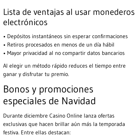
Lista de ventajas al usar monederos
electrónicos
• Depósitos instantáneos sin esperar confirmaciones
• Retiros procesados en menos de un día hábil
• Mayor privacidad al no compartir datos bancarios
Al elegir un método rápido reduces el tiempo entre
ganar y disfrutar tu premio.
Bonos y promociones
especiales de Navidad
Durante diciembre Casino Online lanza ofertas
exclusivas que hacen brillar aún más la temporada
festiva. Entre ellas destacan: