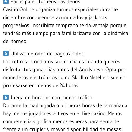
Participa en torneos navideños
Casino Online organiza torneos especiales durante
diciembre con premios acumulados y jackpots
progresivos. Inscribirte temprano te da ventaja porque
tendrás más tiempo para familiarizarte con la dinámica
del torneo.
Utiliza métodos de pago rápidos
Los retiros inmediatos son cruciales cuando quieres
disfrutar tus ganancias antes del Año Nuevo. Opta por
monederos electrónicos como Skrill o Neteller; suelen
procesarse en menos de 24 horas.
Juega en horarios con menos tráfico
Durante la madrugada o primeras horas de la mañana
hay menos jugadores activos en el live casino. Menos
competencia significa menos esperas para sentarte
frente a un crupier y mayor disponibilidad de mesas