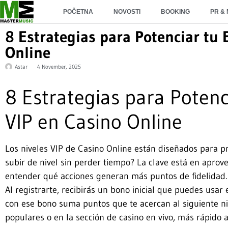
POČETNA
NOVOSTI
BOOKING
PR &
8 Estrategias para Potenciar tu 
Online
Astar
4 November, 2025
8 Estrategias para Potenc
VIP en Casino Online
Los niveles VIP de Casino Online están diseñados para p
subir de nivel sin perder tiempo? La clave está en apro
entender qué acciones generan más puntos de fidelidad.
Al registrarte, recibirás un bono inicial que puedes usar
con ese bono suma puntos que te acercan al siguiente ni
populares o en la sección de casino en vivo, más rápido 