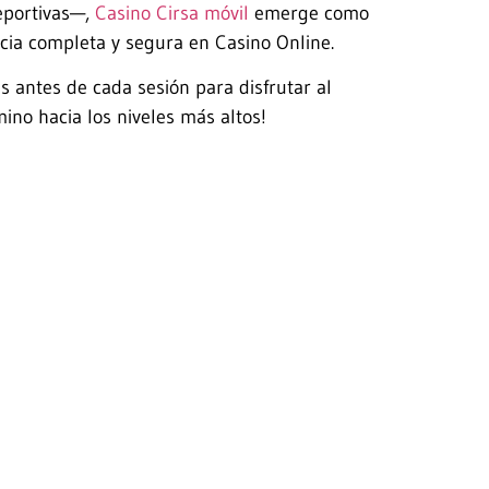
eportivas—,
Casino Cirsa móvil
emerge como
cia completa y segura en Casino Online.
s antes de cada sesión para disfrutar al
ino hacia los niveles más altos!