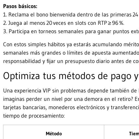
Pasos básicos:
1. Reclama el bono bienvenida dentro de las primeras 24
2. Juega al menos 20 veces en slots con RTP ≥ 96 %.
3. Participa en torneos semanales para ganar puntos ext
Con estos simples hábitos ya estarás acumulando mérit
semanales más grandes o límites de apuesta aumentado
responsabilidad y fijar un presupuesto diario antes de c
Optimiza tus métodos de pago y 
Una experiencia VIP sin problemas depende también de l
imaginas perder un nivel por una demora en el retiro? E
tarjetas bancarias, monederos electrónicos y transferenc
tiempo de procesamiento:
Método
Tie