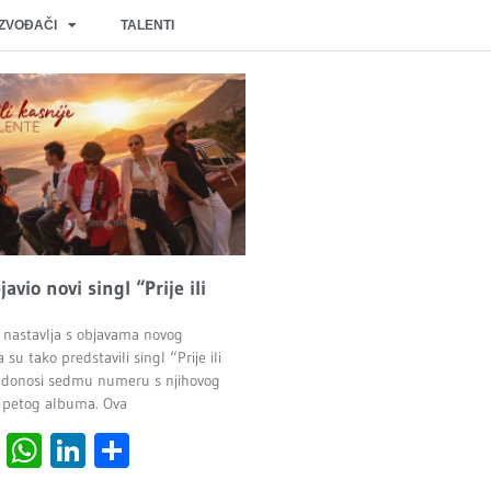
IZVOĐAČI
TALENTI
javio novi singl “Prije ili
 nastavlja s objavama novog
 su tako predstavili singl “Prije ili
ji donosi sedmu numeru s njihovog
 petog albuma. Ova
cebook
Viber
WhatsApp
LinkedIn
Share