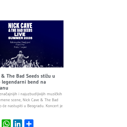
 & The Bad Seeds stižu u
 legendarni bend na
anu
načajnijih i najuzbudljivijih muzičkih
emene scene, Nick Cave & The Bad
o će nastupiti u Beogradu. Koncert je
.
cebook
Viber
WhatsApp
LinkedIn
Share