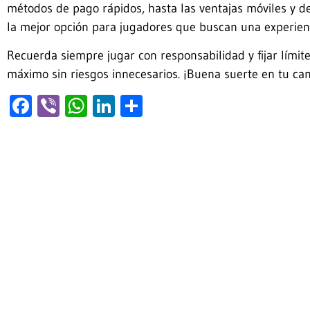
métodos de pago rápidos, hasta las ventajas móviles y d
la mejor opción para jugadores que buscan una experien
Recuerda siempre jugar con responsabilidad y fijar límite
máximo sin riesgos innecesarios. ¡Buena suerte en tu cam
Facebook
Viber
WhatsApp
LinkedIn
Share