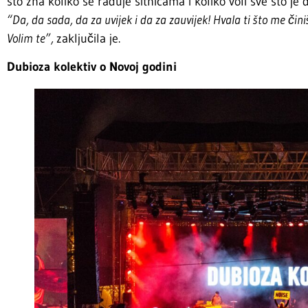
što zna koliko se raduje sitnicama i koliko voli sve što je 
“Da, da sada, da za uvijek i da za zauvijek! Hvala ti što me činiš 
Volim te”,
zaključila je.
Dubioza kolektiv o Novoj godini