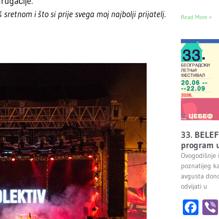
drugačije.
sretnom i što si prije svega moj najbolji prijatelj.
Read More »
33. BELEF
program u
Ovogodišnje 
poznatijeg k
avgusta dono
odvijati u
Fa