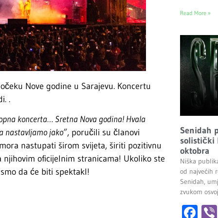
Read More »
 dočeku Nove godine u Sarajevu. Koncertu
. .
opna koncerta… Sretna Nova godina! Hvala
Senidah pr
pa nastavljamo jako”
, poručili su članovi
solistički
ra nastupati širom svijeta, širiti pozitivnu
oktobra
 njihovim oficijelnim stranicama! Ukoliko ste
Niška publik
 smo da će biti spektakl!
od najvećih r
Senidah, umj
zvukom osvoji
Fa