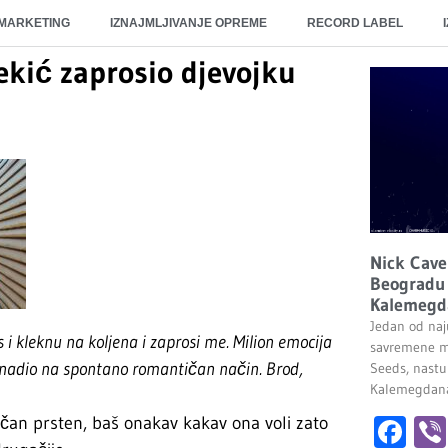
 MARKETING
IZNAJMLJIVANJE OPREME
RECORD LABEL
ekić zaprosio djevojku
Nick Cave
Beogradu 
Kalemegd
Jedan od naju
s i kleknu na koljena i zaprosi me. Milion emocija
savremene m
nenadio na spontano romantičan način. Brod,
Seeds, nastu
Kalemegdana.
ičan prsten, baš onakav kakav ona voli zato
Fa