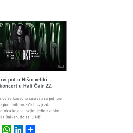
vi put u Nišu: veliki
 koncert u Hali Čair 22.
a će se konačno susresti sa jednom
egionalnih muzičkih zvijezda.
etnica koja je svojim jedinstvenim
la Balkan, dolazi u Niš
cebook
Viber
WhatsApp
LinkedIn
Share