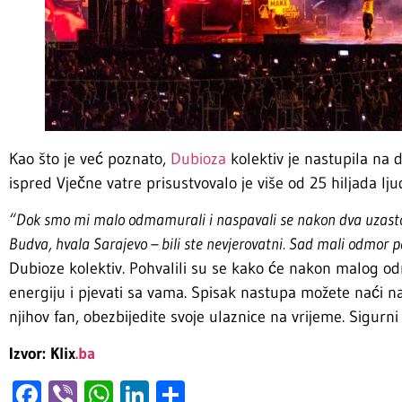
Kao što je već poznato,
Dubioza
kolektiv je nastupila na
ispred Vječne vatre prisustvovalo je više od 25 hiljada ljudi
“Dok smo mi malo odmamurali i naspavali se nakon dva uzast
Budva, hvala Sarajevo – bili ste nevjerovatni. Sad mali odmor 
Dubioze kolektiv. Pohvalili su se kako će nakon malog odmo
energiju i pjevati sa vama. Spisak nastupa možete naći na
njihov fan, obezbijedite svoje ulaznice na vrijeme. Sigurni
Izvor: Klix
.ba
Facebook
Viber
WhatsApp
LinkedIn
Share