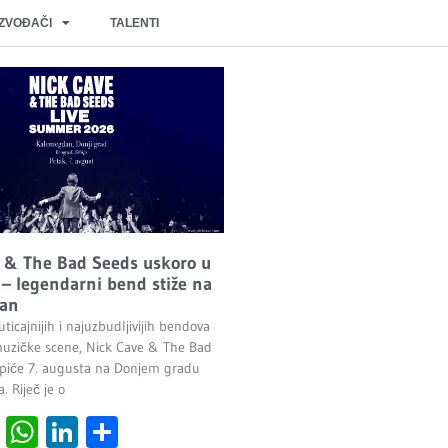
IZVOĐAČI
TALENTI
 & The Bad Seeds uskoro u
– legendarni bend stiže na
an
ticajnijih i najuzbudljivijih bendova
uzičke scene, Nick Cave & The Bad
piće 7. augusta na Donjem gradu
 Riječ je o
cebook
Viber
WhatsApp
LinkedIn
Share