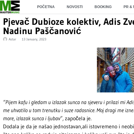
POČETNA
NOVOSTI
BOOKING
PR &
Pjevač Dubioze kolektiv, Adis Zv
Nadinu Paščanović
Astar
13 January, 2023
“Pijem kafu i gledam u izlazak sunca na sjeveru i prilazi mi Adi
me uhvatilo u tom trenutku i suze radosnice. Moj dragi me iz
more, izlazak sunca i ljubav”,
započela je.
Dodala je da je našao jednostavan,ali istovremeno i neob