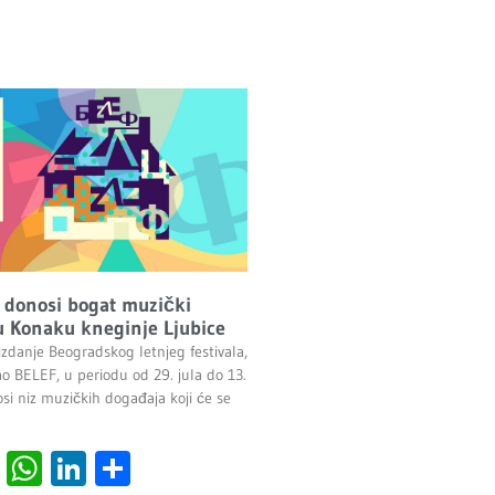
 donosi bogat muzički
 Konaku kneginje Ljubice
izdanje Beogradskog letnjeg festivala,
ao BELEF, u periodu od 29. jula do 13.
si niz muzičkih događaja koji će se
cebook
Viber
WhatsApp
LinkedIn
Share