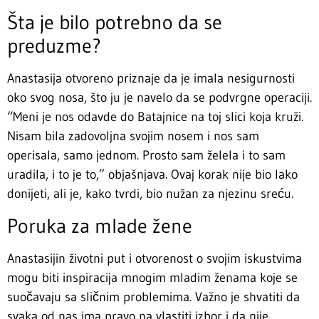
Šta je bilo potrebno da se
preduzme?
Anastasija otvoreno priznaje da je imala nesigurnosti
oko svog nosa, što ju je navelo da se podvrgne operaciji.
“Meni je nos odavde do Batajnice na toj slici koja kruži.
Nisam bila zadovoljna svojim nosem i nos sam
operisala, samo jednom. Prosto sam želela i to sam
uradila, i to je to,” objašnjava. Ovaj korak nije bio lako
donijeti, ali je, kako tvrdi, bio nužan za njezinu sreću.
Poruka za mlade žene
Anastasijin životni put i otvorenost o svojim iskustvima
mogu biti inspiracija mnogim mladim ženama koje se
suočavaju sa sličnim problemima. Važno je shvatiti da
svaka od nas ima pravo na vlastiti izbor i da nije