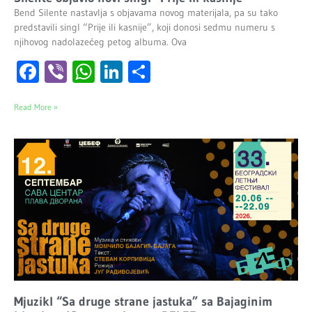
Bend Silente nastavlja s objavama novog materijala, pa su tako
predstavili singl “Prije ili kasnije”, koji donosi sedmu numeru s
njihovog nadolazećeg petog albuma. Ova
Facebook
Viber
WhatsApp
LinkedIn
Share
Read More »
Mjuzikl “Sa druge strane jastuka” sa Bajaginim