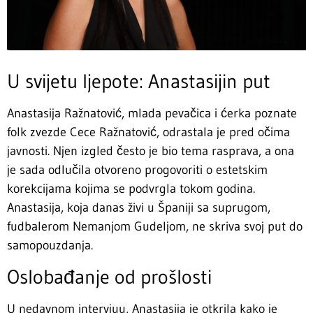
U svijetu ljepote: Anastasijin put
Anastasija Ražnatović, mlada pevačica i ćerka poznate
folk zvezde Cece Ražnatović, odrastala je pred očima
javnosti. Njen izgled često je bio tema rasprava, a ona
je sada odlučila otvoreno progovoriti o estetskim
korekcijama kojima se podvrgla tokom godina.
Anastasija, koja danas živi u Španiji sa suprugom,
fudbalerom Nemanjom Gudeljom, ne skriva svoj put do
samopouzdanja.
Oslobađanje od prošlosti
U nedavnom intervjuu, Anastasija je otkrila kako je