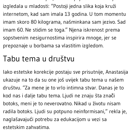
izgledala u mladosti: “Postoji jedna slika koja kruži
internetom, kad sam imala 13 godina. U tom momentu
imam skoro 80 kilograma, našminkana sam jezivo. Sad
imam 60. Ne stidim se toga.” Njena iskrenost prema
sopstvenim nesigurnostima inspirira mnoge, jer se
prepoznaje u borbama sa vlastitim izgledom.
Tabu tema u društvu
Iako estetske korekcije postaju sve prisutnije, Anastasija
ukazuje na to da su one još uvijek tabu tema u našem
društvu. “Za mene je to vrlo intimna stvar. Danas je to
kod nas i dalje tabu tema. Ljudi ne znaju šta znači
botoks, meni je to neverovatno. Nikad u životu nisam
radila botoks. Ljudi su potpuno neinformisani,” rekla je,
naglašavajući potrebu za edukacijom u vezi sa
estetskim zahvatima.