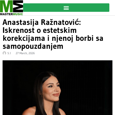
Anastasija Ražnatović:
Iskrenost o estetskim
korekcijama i njenoj borbi sa
samopouzdanjem
S J
27 March, 2026