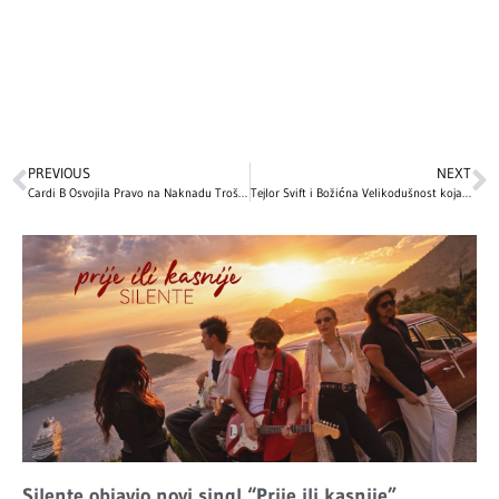
PREVIOUS
NEXT
Cardi B Osvojila Pravo na Naknadu Troškova od Osiguravajućeg Čuvara
Tejlor Svift i Božićna Velikodušnost koja je Oduševila Mreže
Silente objavio novi singl “Prije ili kasnije”