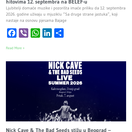
hitovima 12. septembra na BELEF-u
Ljubitelji domaće muzike i pozorišta imaće priliku da 12. septembra
2026. godine uživaju u mjuziklu “Sa druge strane jastuka”, koji
nastaje na osnovu pjesama Bajage
Facebook
Viber
WhatsApp
LinkedIn
Share
Read More »
Nick Cave & The Bad Seeds stižu u Beograd –