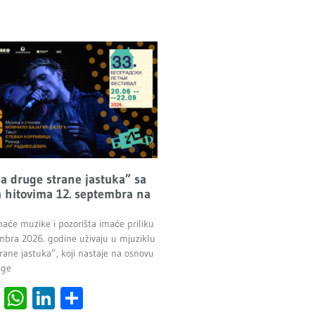
Sa druge strane jastuka” sa
 hitovima 12. septembra na
maće muzike i pozorišta imaće priliku
mbra 2026. godine uživaju u mjuziklu
rane jastuka”, koji nastaje na osnovu
age
cebook
Viber
WhatsApp
LinkedIn
Share