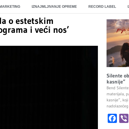
 MARKETING
IZNAJMLJIVANJE OPREME
RECORD LABEL
la o estetskim
ograma i veći nos’
Silente ob
kasnije”
Bend Silente
materijala, pa
kasnije”, ko
nadolazećeg
Fa