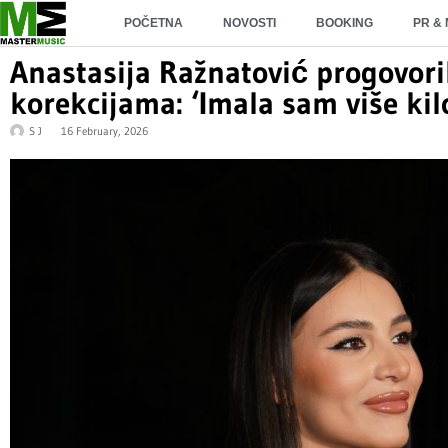
POČETNA
NOVOSTI
BOOKING
PR &
Anastasija Ražnatović progovori
korekcijama: ‘Imala sam više kil
S J
16 February, 2026