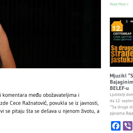
Read More »
Mjuzikl “
Bajaginim
BELEF-u
 i komentara među obožavateljima i
Ljubitelji do
da 12. septe
zde Cece Ražnatović, povukla se iz javnosti,
“Sa druge st
vi se pitaju šta se dešava u njenom životu, a
pjesama Baj
Fa