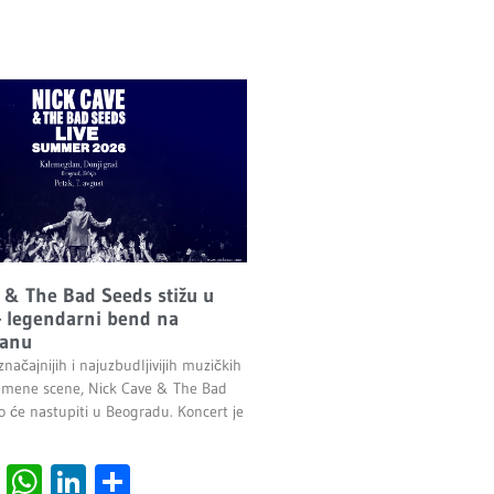
 & The Bad Seeds stižu u
 legendarni bend na
anu
načajnijih i najuzbudljivijih muzičkih
emene scene, Nick Cave & The Bad
o će nastupiti u Beogradu. Koncert je
.
cebook
Viber
WhatsApp
LinkedIn
Share