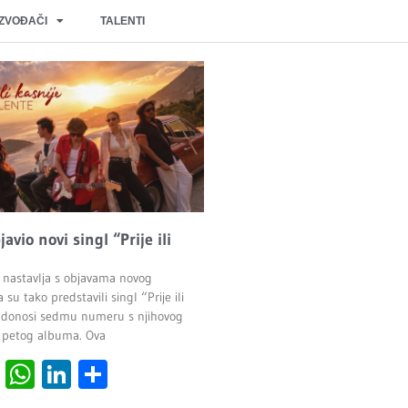
IZVOĐAČI
TALENTI
javio novi singl “Prije ili
 nastavlja s objavama novog
 su tako predstavili singl “Prije ili
ji donosi sedmu numeru s njihovog
 petog albuma. Ova
cebook
Viber
WhatsApp
LinkedIn
Share