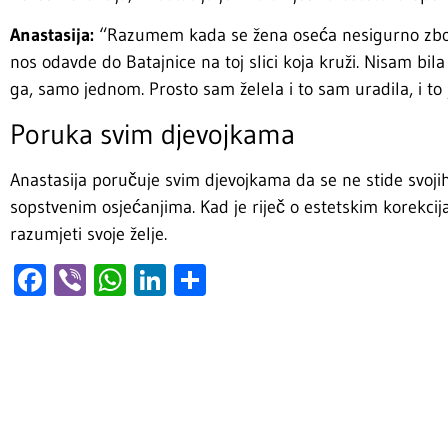
Anastasija:
“Razumem kada se žena oseća nesigurno zbog n
nos odavde do Batajnice na toj slici koja kruži. Nisam bi
ga, samo jednom. Prosto sam želela i to sam uradila, i to j
Poruka svim djevojkama
Anastasija poručuje svim djevojkama da se ne stide svo
sopstvenim osjećanjima. Kad je riječ o estetskim korekcij
razumjeti svoje želje.
Facebook
Viber
WhatsApp
LinkedIn
Share