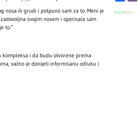
osa ili grudi i potpuno sam za to. Meni je
Read More »
la zadovoljna svojim nosem i operisala sam
e to.”
jih kompleksa i da budu otvorene prema
ama, važno je donijeti informisanu odluku i