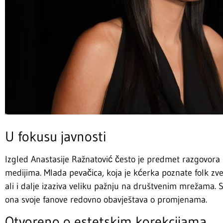
U fokusu javnosti
Izgled Anastasije Ražnatović često je predmet razgovora
medijima. Mlada pevačica, koja je kćerka poznate folk zve
ali i dalje izaziva veliku pažnju na društvenim mrežama. S
ona svoje fanove redovno obavještava o promjenama.
Otvoreno o estetskim korekcijama