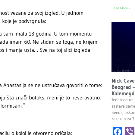
Read More »
urnost vezane za svoj izgled. U jednom
 koje je podvrgnula:
ada sam imala 13 godina. U tom momentu
ada imam 60. Ne stidim se toga, ne krijem
s i manja usta… Sve na toj slici izgleda
Nick Cave
 Anastasija se ne ustručava govoriti o tome:
Beograd –
Kalemegd
aju šta znači botoks, meni je to neverovatno.
Jedan od najz
formisani.”
sastava savr
Seeds, uskor
zakazan za 7
Fa
ciju o kojoj je otvoreno pričala: