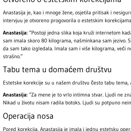
Anastasija je, kao i mnoge žene, osjetila pritisak i nesig
intervjuu je otvoreno progovorila o estetskim korekcijama
Anastasija:
“Postoji jedna slika koja kruži internetom k
sam imala skoro 80 kilograma, našminkana sam jezivo. S
da sam tako izgledala. Imala sam i više kilograma, veći no
strašno.”
Tabu tema u domaćem društvu
Estetske korekcije su u našem društvu često tabu tema, a
Anastasija:
“Za mene je to vrlo intimna stvar. Ljudi ne zn
Nikad u životu nisam radila botoks. Ljudi su potpuno nein
Operacija nosa
Pored korekcija, Anastasija je imala i jednu estetsku opera