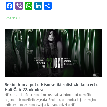
Facebook
Viber
WhatsApp
LinkedIn
Share
Read More »
Senidah prvi put u Nišu: veliki solistički koncert u
Hali Čair 22. oktobra
Niška publika će se konačno susresti sa jednom od najvećih
regionalnih muzičkih zvijezda. Senidah, umjetnica koja je svojim
jedinstvenim zvukom osvojila Balkan, dolazi u Niš