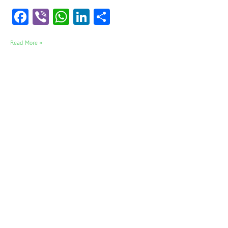
Facebook
Viber
WhatsApp
LinkedIn
Share
Read More »