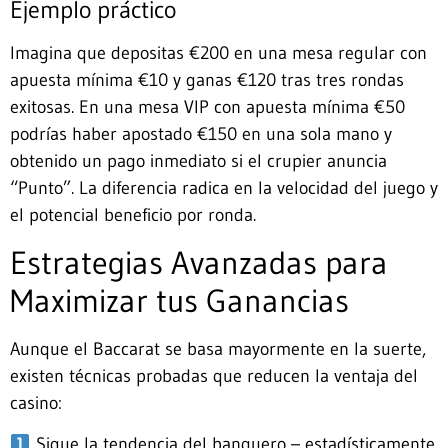
Ejemplo práctico
Imagina que depositas €200 en una mesa regular con
apuesta mínima €10 y ganas €120 tras tres rondas
exitosas. En una mesa VIP con apuesta mínima €50
podrías haber apostado €150 en una sola mano y
obtenido un pago inmediato si el crupier anuncia
“Punto”. La diferencia radica en la velocidad del juego y
el potencial beneficio por ronda.
Estrategias Avanzadas para
Maximizar tus Ganancias
Aunque el Baccarat se basa mayormente en la suerte,
existen técnicas probadas que reducen la ventaja del
casino:
Sigue la tendencia del banquero – estadísticamente