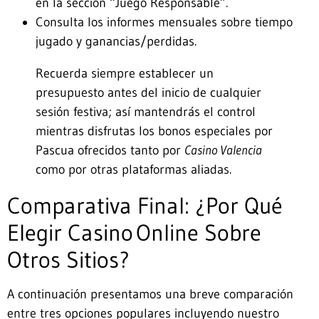
en la sección “Juego Responsable”.
Consulta los informes mensuales sobre tiempo
jugado y ganancias/perdidas.
Recuerda siempre establecer un
presupuesto antes del inicio de cualquier
sesión festiva; así mantendrás el control
mientras disfrutas los bonos especiales por
Pascua ofrecidos tanto por
Casino Valencia
como por otras plataformas aliadas.
Comparativa Final: ¿Por Qué
Elegir Casino Online Sobre
Otros Sitios?
A continuación presentamos una breve comparación
entre tres opciones populares incluyendo nuestro