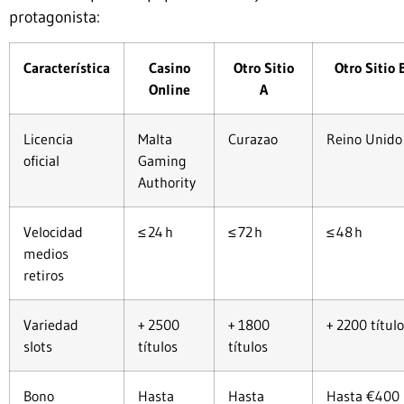
protagonista:
Característica
Casino
Otro Sitio
Otro Sitio 
Online
A
Licencia
Malta
Curazao
Reino Unido
oficial
Gaming
Authority
Velocidad
≤ 24 h
≤ 72 h
≤ 48 h
medios
retiros
Variedad
+ 2500
+ 1800
+ 2200 títul
slots
títulos
títulos
Bono
Hasta
Hasta
Hasta €400