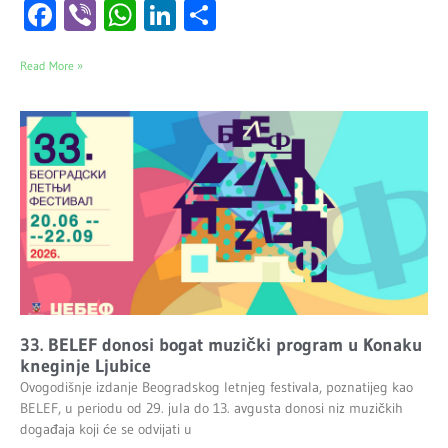
Facebook
Viber
WhatsApp
LinkedIn
Share
Read More »
33. BELEF donosi bogat muzički program u Konaku
kneginje Ljubice
Ovogodišnje izdanje Beogradskog letnjeg festivala, poznatijeg kao
BELEF, u periodu od 29. jula do 13. avgusta donosi niz muzičkih
događaja koji će se odvijati u