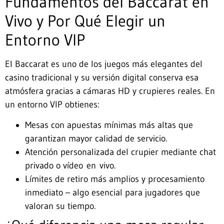
Fundamentos del Baccarat en
Vivo y Por Qué Elegir un
Entorno VIP
El Baccarat es uno de los juegos más elegantes del
casino tradicional y su versión digital conserva esa
atmósfera gracias a cámaras HD y crupieres reales. En
un entorno VIP obtienes:
Mesas con apuestas mínimas más altas que
garantizan mayor calidad de servicio.
Atención personalizada del crupier mediante chat
privado o vídeo en vivo.
Límites de retiro más amplios y procesamiento
inmediato – algo esencial para jugadores que
valoran su tiempo.