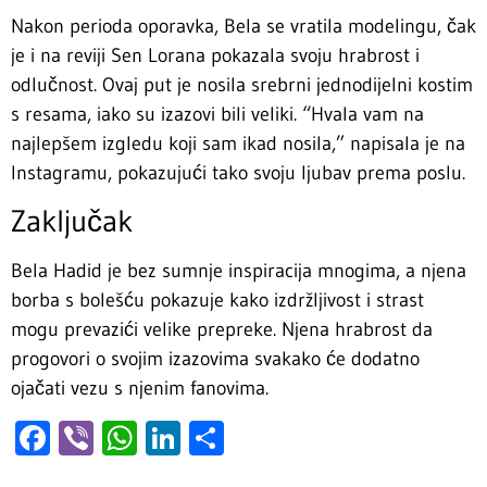
Nakon perioda oporavka, Bela se vratila modelingu, čak
je i na reviji Sen Lorana pokazala svoju hrabrost i
odlučnost. Ovaj put je nosila srebrni jednodijelni kostim
s resama, iako su izazovi bili veliki. “Hvala vam na
najlepšem izgledu koji sam ikad nosila,” napisala je na
Instagramu, pokazujući tako svoju ljubav prema poslu.
Zaključak
Bela Hadid je bez sumnje inspiracija mnogima, a njena
borba s bolešću pokazuje kako izdržljivost i strast
mogu prevazići velike prepreke. Njena hrabrost da
progovori o svojim izazovima svakako će dodatno
ojačati vezu s njenim fanovima.
Facebook
Viber
WhatsApp
LinkedIn
Share