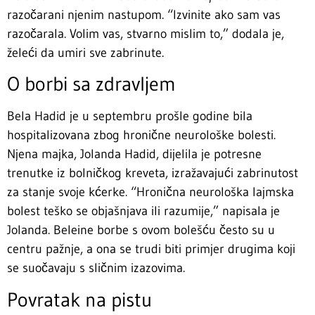
razočarani njenim nastupom. “Izvinite ako sam vas
razočarala. Volim vas, stvarno mislim to,” dodala je,
želeći da umiri sve zabrinute.
O borbi sa zdravljem
Bela Hadid je u septembru prošle godine bila
hospitalizovana zbog hronične neurološke bolesti.
Njena majka, Jolanda Hadid, dijelila je potresne
trenutke iz bolničkog kreveta, izražavajući zabrinutost
za stanje svoje kćerke. “Hronična neurološka lajmska
bolest teško se objašnjava ili razumije,” napisala je
Jolanda. Beleine borbe s ovom bolešću često su u
centru pažnje, a ona se trudi biti primjer drugima koji
se suočavaju s sličnim izazovima.
Povratak na pistu