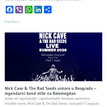
Facebook
Viber
WhatsApp
LinkedIn
Share
Read More »
Nick Cave & The Bad Seeds uskoro u Beogradu –
legendarni bend stiže na Kalemegdan
Jedan od najuticajnijih i najuzbudljivijih bendova savremene
muzičke scene, Nick Cave & The Bad Seeds, nastupiće 7. augusta