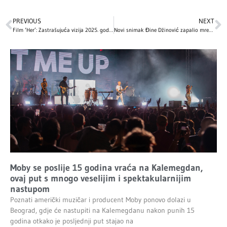
PREVIOUS
NEXT
Film ‘Her’: Zastrašujuća vizija 2025. godine i emotivni odnosi sa AI
Novi snimak Đine Džinović zapalio mreže: Za samo jedan dan prikupila pola miliona pregleda, komentari pljušte! (VIDEO)
Moby se poslije 15 godina vraća na Kalemegdan,
ovaj put s mnogo veselijim i spektakularnijim
nastupom
Poznati američki muzičar i producent Moby ponovo dolazi u
Beograd, gdje će nastupiti na Kalemegdanu nakon punih 15
godina otkako je posljednji put stajao na