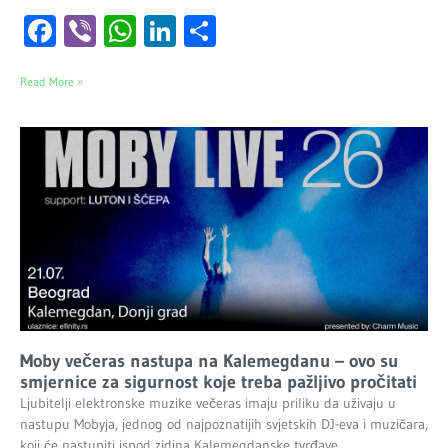
Facebook
Viber
WhatsApp
LinkedIn
Share
Read More »
Moby večeras nastupa na Kalemegdanu – ovo su
smjernice za sigurnost koje treba pažljivo pročitati
Ljubitelji elektronske muzike večeras imaju priliku da uživaju u
nastupu Mobyja, jednog od najpoznatijih svjetskih DJ-eva i muzičara,
koji će nastupiti ispod zidina Kalemegdanske tvrđave