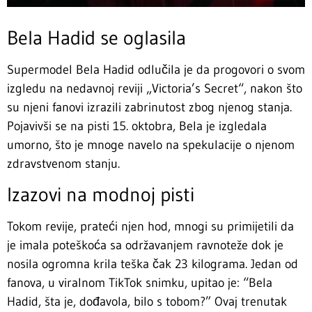
Bela Hadid se oglasila
Supermodel Bela Hadid odlučila je da progovori o svom
izgledu na nedavnoj reviji „Victoria’s Secret“, nakon što
su njeni fanovi izrazili zabrinutost zbog njenog stanja.
Pojavivši se na pisti 15. oktobra, Bela je izgledala
umorno, što je mnoge navelo na spekulacije o njenom
zdravstvenom stanju.
Izazovi na modnoj pisti
Tokom revije, prateći njen hod, mnogi su primijetili da
je imala poteškoća sa održavanjem ravnoteže dok je
nosila ogromna krila teška čak 23 kilograma. Jedan od
fanova, u viralnom TikTok snimku, upitao je: “Bela
Hadid, šta je, dođavola, bilo s tobom?” Ovaj trenutak