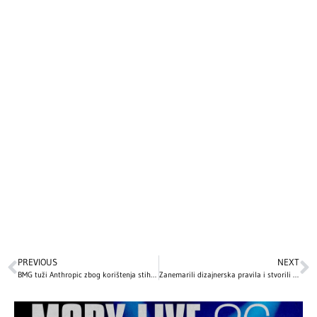
PREVIOUS
NEXT
BMG tuži Anthropic zbog korištenja stihova poznatih izvođača bez dozvole
Zanemarili dizajnerska pravila i stvorili funkcionalni dom: Ovako izgleda unutrašnjost kuće Mile Kunis i Eštona Kučera