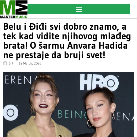
Belu i Điđi svi dobro znamo, a
tek kad vidite njihovog mlađeg
brata! O šarmu Anvara Hadida
ne prestaje da bruji svet!
S J
19 March, 2026