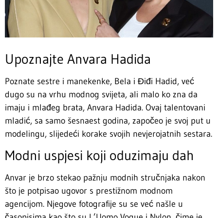
Upoznajte Anvara Hadida
Poznate sestre i manekenke, Bela i Điđi Hadid, već
dugo su na vrhu modnog svijeta, ali malo ko zna da
imaju i mlađeg brata, Anvara Hadida. Ovaj talentovani
mladić, sa samo šesnaest godina, započeo je svoj put u
modelingu, slijedeći korake svojih nevjerojatnih sestara.
Modni uspjesi koji oduzimaju dah
Anvar je brzo stekao pažnju modnih stručnjaka nakon
što je potpisao ugovor s prestižnom modnom
agencijom. Njegove fotografije su se već našle u
časopisima kao što su L’Uomo Vogue i Nylon, čime je