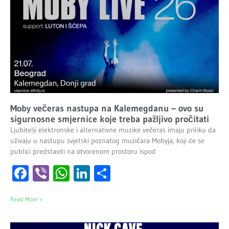
Moby večeras nastupa na Kalemegdanu – ovo su
sigurnosne smjernice koje treba pažljivo pročitati
Ljubitelji elektronske i alternativne muzike večeras imaju priliku da
uživaju u nastupu svjetski poznatog muzičara Mobyja, koji će se
publici predstaviti na otvorenom prostoru ispod
Facebook
Viber
WhatsApp
LinkedIn
Share
Read More »