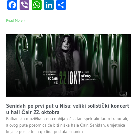
Facebook
Viber
WhatsApp
LinkedIn
Share
Read More »
Senidah po prvi put u Nišu: veliki solistički koncert
u hali Čair 22. oktobra
Balkanska muzička scena dobija još jedan spektakularan trenutak,
a ovog puta pozornica će biti niška hala Čair. Senidah, umjetnica
koja je posljednjih godina postala sinonim