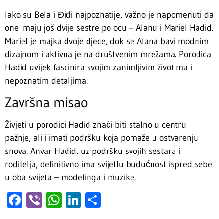
Iako su Bela i Điđi najpoznatije, važno je napomenuti da
one imaju još dvije sestre po ocu – Alanu i Mariel Hadid.
Mariel je majka dvoje djece, dok se Alana bavi modnim
dizajnom i aktivna je na društvenim mrežama. Porodica
Hadid uvijek fascinira svojim zanimljivim životima i
nepoznatim detaljima.
Završna misao
Živjeti u porodici Hadid znači biti stalno u centru
pažnje, ali i imati podršku koja pomaže u ostvarenju
snova. Anvar Hadid, uz podršku svojih sestara i
roditelja, definitivno ima svijetlu budućnost ispred sebe
u oba svijeta – modelinga i muzike.
Facebook
Viber
WhatsApp
LinkedIn
Share