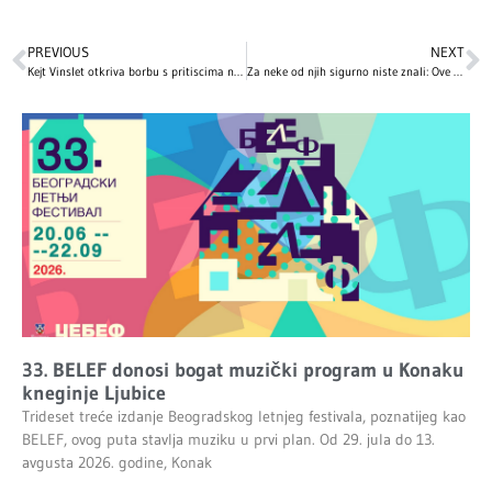
PREVIOUS
NEXT
Kejt Vinslet otkriva borbu s pritiscima na početku karijere
Za neke od njih sigurno niste znali: Ove holivudske zvezde proslavljaju Božić 7. januara!
33. BELEF donosi bogat muzički program u Konaku
kneginje Ljubice
Trideset treće izdanje Beogradskog letnjeg festivala, poznatijeg kao
BELEF, ovog puta stavlja muziku u prvi plan. Od 29. jula do 13.
avgusta 2026. godine, Konak