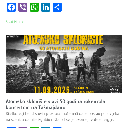
Facebook
Viber
WhatsApp
LinkedIn
Share
Read More »
Atomsko sklonište slavi 50 godina rokenrola
koncertom na Tašmajdanu
Rijetko koji bend s ovih prostora može reći da je opstao pola vijeka
na sceni, а da nije izgubio ništa od svoje izvorne, tvrde energije.