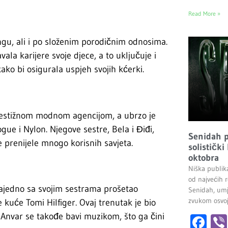
Read More »
gu, ali i po složenim porodičnim odnosima.
ala karijere svoje djece, a to uključuje i
ko bi osigurala uspjeh svojih kćerki.
restižnom modnom agencijom, a ubrzo je
ue i Nylon. Njegove sestre, Bela i Điđi,
Senidah pr
 prenijele mnogo korisnih savjeta.
solistički
oktobra
Niška publik
od najvećih r
ajedno sa svojim sestrama prošetao
Senidah, umj
zvukom osvoji
kuće Tomi Hilfiger. Ovaj trenutak je bio
Anvar se takođe bavi muzikom, što ga čini
Fa