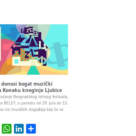
 donosi bogat muzički
 Konaku kneginje Ljubice
izdanje Beogradskog letnjeg festivala,
ao BELEF, u periodu od 29. jula do 13.
si niz muzičkih događaja koji će se
cebook
Viber
WhatsApp
LinkedIn
Share