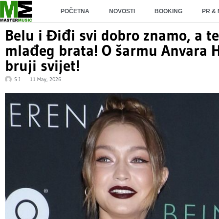
POČETNA
NOVOSTI
BOOKING
PR &
Belu i Điđi svi dobro znamo, a t
mlađeg brata! O šarmu Anvara H
bruji svijet!
S J
11 May, 2026