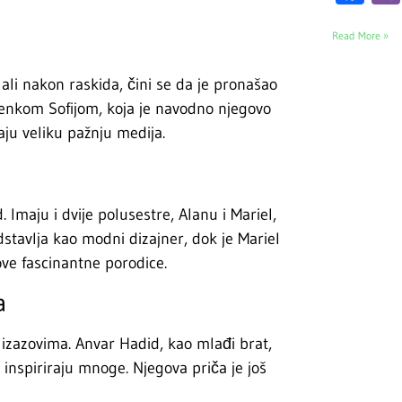
Read More »
li nakon raskida, čini se da je pronašao
enkom Sofijom, koja je navodno njegovo
aju veliku pažnju medija.
 Imaju i dvije polusestre, Alanu i Mariel,
dstavlja kao modni dizajner, dok je Mariel
ove fascinantne porodice.
a
 izazovima. Anvar Hadid, kao mlađi brat,
a inspiriraju mnoge. Njegova priča je još