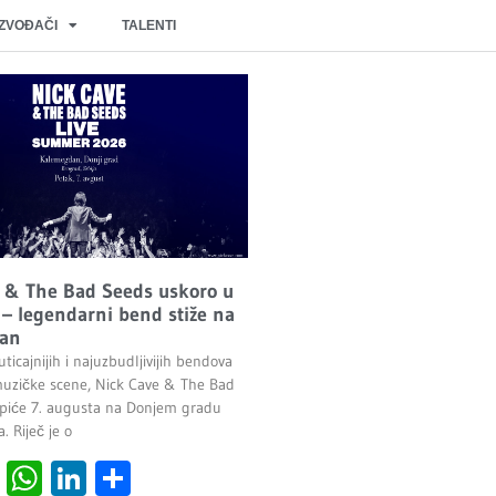
IZVOĐAČI
TALENTI
 & The Bad Seeds uskoro u
– legendarni bend stiže na
an
ticajnijih i najuzbudljivijih bendova
uzičke scene, Nick Cave & The Bad
piće 7. augusta na Donjem gradu
 Riječ je o
cebook
Viber
WhatsApp
LinkedIn
Share