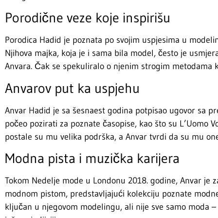
Porodične veze koje inspirišu
Porodica Hadid je poznata po svojim uspjesima u modelin
Njihova majka, koja je i sama bila model, često je usmjerav
Anvara. Čak se spekuliralo o njenim strogim metodama ka
Anvarov put ka uspjehu
Anvar Hadid je sa šesnaest godina potpisao ugovor sa p
počeo pozirati za poznate časopise, kao što su L’Uomo Vog
postale su mu velika podrška, a Anvar tvrdi da su mu one
Modna pista i muzička karijera
Tokom Nedelje mode u Londonu 2018. godine, Anvar je z
modnom pistom, predstavljajući kolekciju poznate modne 
ključan u njegovom modelingu, ali nije sve samo moda – 