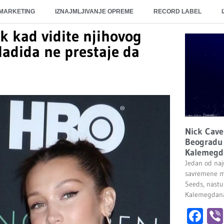
 MARKETING
IZNAJMLJIVANJE OPREME
RECORD LABEL
ek kad vidite njihovog
adida ne prestaje da
Nick Cave
Beogradu 
Kalemegd
Jedan od naju
savremene m
Seeds, nastu
Kalemegdana.
Fa