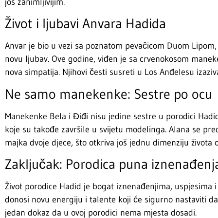
još zanimljivijim.
Život i ljubavi Anvara Hadida
Anvar je bio u vezi sa poznatom pevačicom Duom Lipom, a
novu ljubav. Ove godine, viđen je sa crvenokosom manek
nova simpatija. Njihovi česti susreti u Los Anđelesu izaziv
Ne samo manekenke: Sestre po ocu
Manekenke Bela i Điđi nisu jedine sestre u porodici Hadid.
koje su takođe završile u svijetu modelinga. Alana se pre
majka dvoje djece, što otkriva još jednu dimenziju života 
Zaključak: Porodica puna iznenađenj
Život porodice Hadid je bogat iznenađenjima, uspjesima i
donosi novu energiju i talente koji će sigurno nastaviti d
jedan dokaz da u ovoj porodici nema mjesta dosadi.