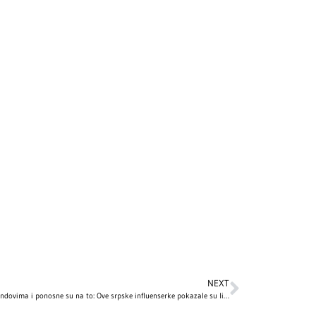
NEXT
Prkose trendovima i ponosne su na to: Ove srpske influenserke pokazale su lice bez trunke šminke, filtera i fotošopa