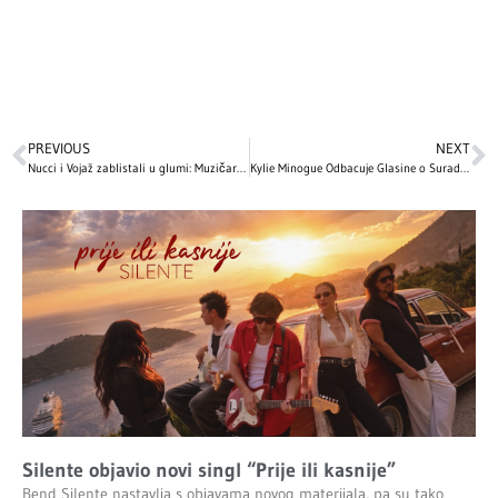
PREVIOUS
NEXT
Nucci i Vojaž zablistali u glumi: Muzičari koji su osvojili srca publike
Kylie Minogue Odbacuje Glasine o Suradnji s Madonnom na Novom Albumu ‘Confessions II’
Silente objavio novi singl “Prije ili kasnije”
Bend Silente nastavlja s objavama novog materijala, pa su tako