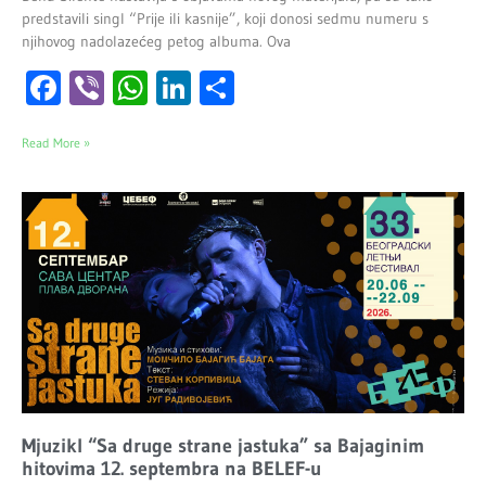
predstavili singl “Prije ili kasnije”, koji donosi sedmu numeru s
njihovog nadolazećeg petog albuma. Ova
Facebook
Viber
WhatsApp
LinkedIn
Share
Read More »
Mjuzikl “Sa druge strane jastuka” sa Bajaginim
hitovima 12. septembra na BELEF-u