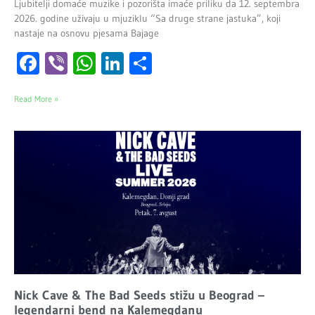
Ljubitelji domaće muzike i pozorišta imaće priliku da 12. septembra
2026. godine uživaju u mjuziklu “Sa druge strane jastuka”, koji
nastaje na osnovu pjesama Bajage
Facebook
Viber
WhatsApp
LinkedIn
Share
Read More »
Nick Cave & The Bad Seeds stižu u Beograd –
legendarni bend na Kalemegdanu