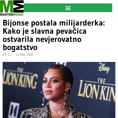
Bijonse postala milijarderka:
Kako je slavna pevačica
ostvarila nevjerovatno
bogatstvo
S J
21 May, 2026