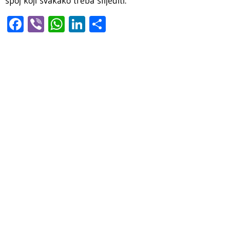
spoj koji svakako treba slijediti.
Facebook
Viber
WhatsApp
LinkedIn
Share