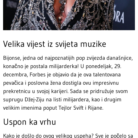
Velika vijest iz svijeta muzike
Bijonse, jedna od najpoznatijih pop zvijezda današnjice,
konačno je postala milijarderka! U ponedeljak, 29.
decembra, Forbes je objavio da je ova talentovana
pevačica i poslovna žena dostigla ovu impresivnu
prekretnicu u svojoj karijeri. Sada se pridružuje svom
suprugu Džej-Ziju na listi milijardera, kao i drugim
velikim imenima poput Tejlor Svift i Rijane.
Uspon ka vrhu
Kako je došlo do ovog velikog uspeha? Sve je počelo sa