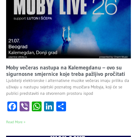
Moby večeras nastupa na Kalemegdanu – ovo su
sigurnosne smjernice koje treba pažljivo pročitati
Ljubitelji elektronske i alternativne muzike večeras imaju priliku da
uživaju u nastupu svjetski poznatog muzičara Mobyja, koji će se
publici predstaviti na otvorenom prostoru ispod
Facebook
Viber
WhatsApp
LinkedIn
Share
Read More »