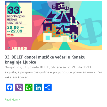
33. BELEF donosi muzičke večeri u Konaku
kneginje Ljubice
Ovogodišnji, 33. po redu BELEF, održaće se od 29. jula do 13.
avgusta, a program ove godine u potpunosti je posvećen muzici. Svi
zakazani koncerti
Facebook
Viber
WhatsApp
LinkedIn
Share
Read More »