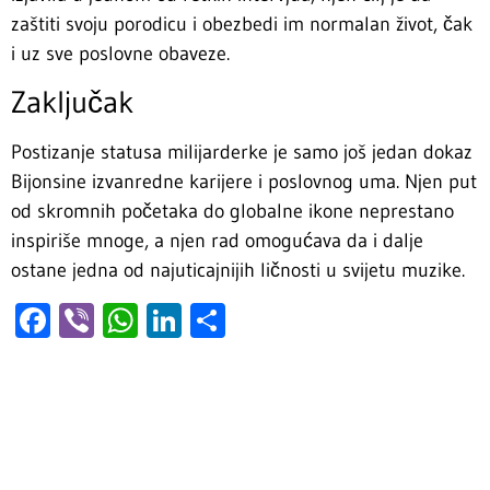
zaštiti svoju porodicu i obezbedi im normalan život, čak
i uz sve poslovne obaveze.
Zaključak
Postizanje statusa milijarderke je samo još jedan dokaz
Bijonsine izvanredne karijere i poslovnog uma. Njen put
od skromnih početaka do globalne ikone neprestano
inspiriše mnoge, a njen rad omogućava da i dalje
ostane jedna od najuticajnijih ličnosti u svijetu muzike.
Facebook
Viber
WhatsApp
LinkedIn
Share