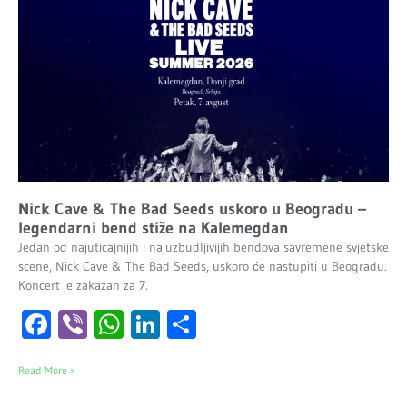
Nick Cave & The Bad Seeds uskoro u Beogradu –
legendarni bend stiže na Kalemegdan
Jedan od najuticajnijih i najuzbudljivijih bendova savremene svjetske
scene, Nick Cave & The Bad Seeds, uskoro će nastupiti u Beogradu.
Koncert je zakazan za 7.
Facebook
Viber
WhatsApp
LinkedIn
Share
Read More »