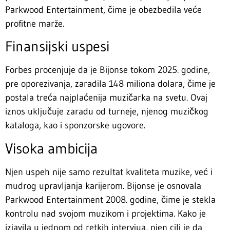
Parkwood Entertainment, čime je obezbedila veće
profitne marže.
Finansijski uspesi
Forbes procenjuje da je Bijonse tokom 2025. godine,
pre oporezivanja, zaradila 148 miliona dolara, čime je
postala treća najplaćenija muzičarka na svetu. Ovaj
iznos uključuje zaradu od turneje, njenog muzičkog
kataloga, kao i sponzorske ugovore.
Visoka ambicija
Njen uspeh nije samo rezultat kvaliteta muzike, već i
mudrog upravljanja karijerom. Bijonse je osnovala
Parkwood Entertainment 2008. godine, čime je stekla
kontrolu nad svojom muzikom i projektima. Kako je
izjavila u jednom od retkih intervjua, njen cilj je da