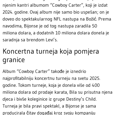
njenim kantri albumom “Cowboy Carter”, koji je izdat
2024. godine. Ovaj album nije samo bio uspešan; on je
doveo do spektakularnog NFL nastupa na Božić. Prema
navodima, Bijonse je od tog nastupa zaradila 50
miliona dolara, a dodatnih 10 miliona dolara donela je
saradnja sa brendom Levi’s.
Koncertna turneja koja pomjera
granice
Album “Cowboy Carter” takođe je iznedrio
najprofitabilniju koncertnu turneju na svetu 2025.
godine. Tokom turneje, koja je donela više od 400
miliona dolara od prodaje karata, Bila su prisutna njena
djeca i bivše koleginice iz grupe Destiny’s Child.
Turneja je bila pravi spektakl, a Bijonse je sama
producirala čitav događaj kroz svoju kompaniju