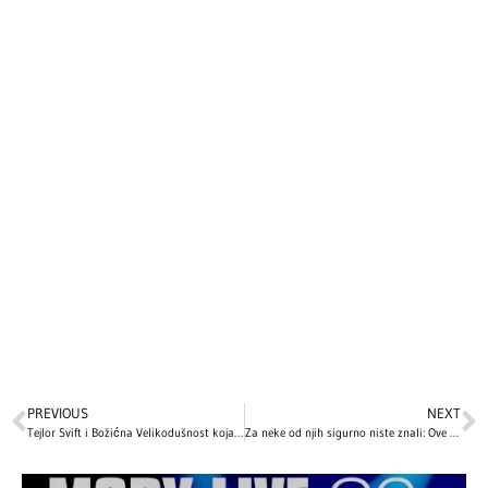
PREVIOUS
NEXT
Tejlor Svift i Božićna Velikodušnost koja je Oduševila Mreže
Za neke od njih sigurno niste znali: Ove holivudske zvezde proslavljaju Božić 7. januara!