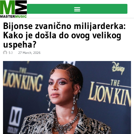
Bijonse zvanično milijarderka:
Kako je došla do ovog velikog
uspeha?
S J
27 March, 2026