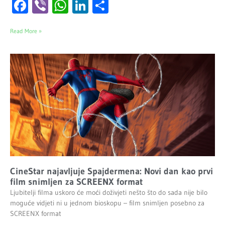
Facebook
Viber
WhatsApp
LinkedIn
Share
Read More »
CineStar najavljuje Spajdermena: Novi dan kao prvi
film snimljen za SCREENX format
Ljubitelji filma uskoro će moći doživjeti nešto što do sada nije bilo
moguće vidjeti ni u jednom bioskopu – film snimljen posebno za
SCREENX format