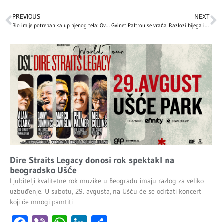
PREVIOUS
NEXT
Bio im je potreban kalup njenog tela: Ovako je nastala haljina Hajdi Klum o kojoj priča ceo svet (VIDEO)
Gvinet Paltrou se vraća: Razlozi bijega iz Holivuda i novi film ‘Marty Supreme’
Dire Straits Legacy donosi rok spektakl na
beogradsko Ušće
Ljubitelji kvalitetne rok muzike u Beogradu imaju razlog za veliko
uzbuđenje. U subotu, 29. avgusta, na Ušću će se održati koncert
koji će mnogi pamtiti