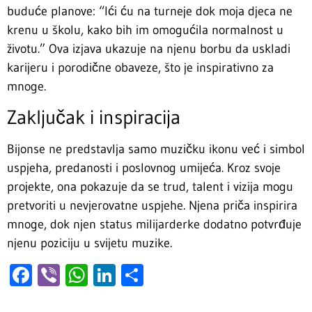
buduće planove: “Ići ću na turneje dok moja djeca ne
krenu u školu, kako bih im omogućila normalnost u
životu.” Ova izjava ukazuje na njenu borbu da uskladi
karijeru i porodične obaveze, što je inspirativno za
mnoge.
Zaključak i inspiracija
Bijonse ne predstavlja samo muzičku ikonu već i simbol
uspjeha, predanosti i poslovnog umijeća. Kroz svoje
projekte, ona pokazuje da se trud, talent i vizija mogu
pretvoriti u nevjerovatne uspjehe. Njena priča inspirira
mnoge, dok njen status milijarderke dodatno potvrđuje
njenu poziciju u svijetu muzike.
Facebook
Viber
WhatsApp
LinkedIn
Share