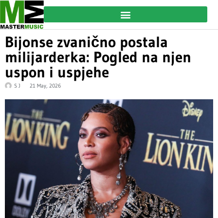
Bijonse zvanično postala
milijarderka: Pogled na njen
uspon i uspjehe
S J
21 May, 2026