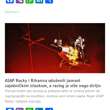
Read More »
A$AP Rocky i Rihanna oduševili javnost
zajedničkim izlaskom, a razlog je više nego dirljiv
Poznati bračni par ponovo je pokazao zašto se smatra jednim od
najutjecajnijih na muzičkoj i modnoj sceni širom svijeta. Reper A$AP
Rocky i njegova supruga,