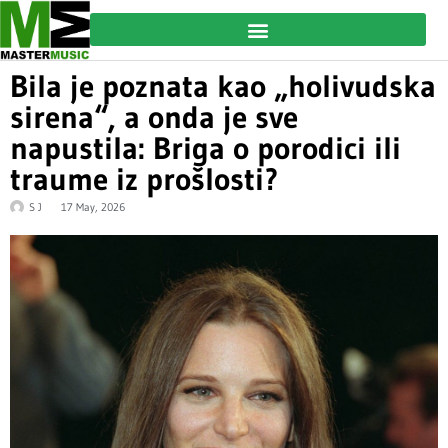
Bila je poznata kao „holivudska
sirena“, a onda je sve
napustila: Briga o porodici ili
traume iz prošlosti?
S J
17 May, 2026