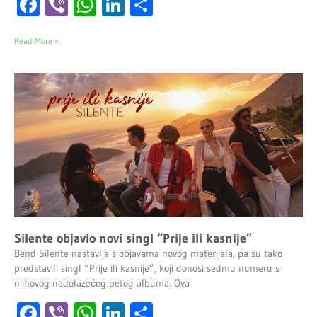
Facebook
Viber
WhatsApp
LinkedIn
Share
Read More »
Silente objavio novi singl “Prije ili kasnije”
Bend Silente nastavlja s objavama novog materijala, pa su tako
predstavili singl “Prije ili kasnije”, koji donosi sedmu numeru s
njihovog nadolazećeg petog albuma. Ova
Facebook
Viber
WhatsApp
LinkedIn
Share