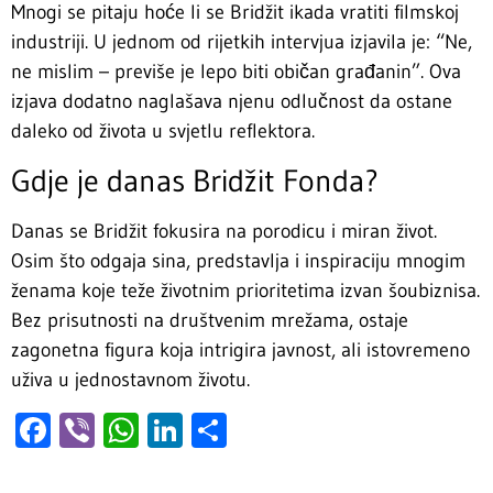
Mnogi se pitaju hoće li se Bridžit ikada vratiti filmskoj
industriji. U jednom od rijetkih intervjua izjavila je: “Ne,
ne mislim – previše je lepo biti običan građanin”. Ova
izjava dodatno naglašava njenu odlučnost da ostane
daleko od života u svjetlu reflektora.
Gdje je danas Bridžit Fonda?
Danas se Bridžit fokusira na porodicu i miran život.
Osim što odgaja sina, predstavlja i inspiraciju mnogim
ženama koje teže životnim prioritetima izvan šoubiznisa.
Bez prisutnosti na društvenim mrežama, ostaje
zagonetna figura koja intrigira javnost, ali istovremeno
uživa u jednostavnom životu.
Facebook
Viber
WhatsApp
LinkedIn
Share