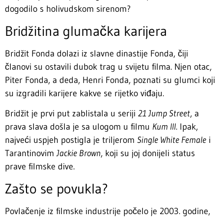
dogodilo s holivudskom sirenom?
Bridžitina glumačka karijera
Bridžit Fonda dolazi iz slavne dinastije Fonda, čiji
članovi su ostavili dubok trag u svijetu filma. Njen otac,
Piter Fonda, a deda, Henri Fonda, poznati su glumci koji
su izgradili karijere kakve se rijetko viđaju.
Bridžit je prvi put zablistala u seriji
21 Jump Street
, a
prava slava došla je sa ulogom u filmu
Kum III
. Ipak,
najveći uspjeh postigla je triljerom
Single White Female
i
Tarantinovim
Jackie Brown
, koji su joj donijeli status
prave filmske dive.
Zašto se povukla?
Povlačenje iz filmske industrije počelo je 2003. godine,