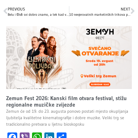
PREVIOUS
NEXT
Belu i Điđi svi dobro znamo, a tek kad vidite njihovog mlađeg brata! O šarmu Anvara Hadida ne prestaje da bruji svet! (FOTO)
10 nevjerovatnih marketinških trikova prilikom izdanja albuma, od U2 do Beyoncé
Zemun Fest 2026: Kanski film otvara festival, stižu
regionalne muzičke zvijezde
Zemun će od 19. do 23. augusta ponovo postati mjesto okupljanja
ljubitelja kvalitetne kinematografije i dobre muzike. Veliki trg se
tradicionalno pretvara u ljetnu bioskopsku
Facebook
Viber
WhatsApp
LinkedIn
Share