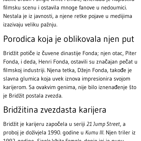
filmsku scenu i ostavila mnoge fanove u nedoumici.
Nestala je iz javnosti, a njene retke pojave u medijima
izazivaju veliku pažnju.
Porodica koja je oblikovala njen put
Bridžit potiče iz čuvene dinastije Fonda; njen otac, Piter
Fonda, i deda, Henri Fonda, ostavili su značajan pečat u
filmskoj industriji. Njena tetka, Džejn Fonda, takođe je
slavna glumica koja uvek iznova impresionira svojom
karijerom. Sa ovakvim genima, nije bilo iznenađenje što
je Bridžit postala zvezda.
Bridžitina zvezdasta karijera
Bridžit je karijeru započela u seriji
21 Jump Street
, a
proboj je doživjela 1990. godine u
Kumu III
. Njen triler iz