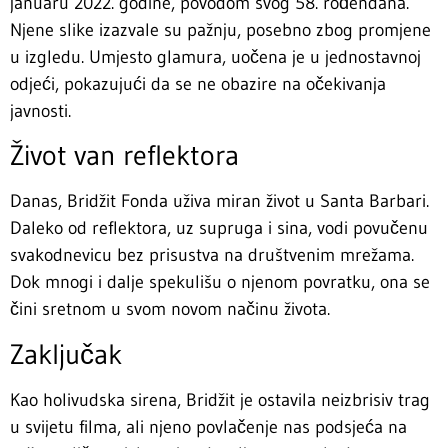
januaru 2022. godine, povodom svog 58. rođendana.
Njene slike izazvale su pažnju, posebno zbog promjene
u izgledu. Umjesto glamura, uočena je u jednostavnoj
odjeći, pokazujući da se ne obazire na očekivanja
javnosti.
Život van reflektora
Danas, Bridžit Fonda uživa miran život u Santa Barbari.
Daleko od reflektora, uz supruga i sina, vodi povučenu
svakodnevicu bez prisustva na društvenim mrežama.
Dok mnogi i dalje spekulišu o njenom povratku, ona se
čini sretnom u svom novom načinu života.
Zaključak
Kao holivudska sirena, Bridžit je ostavila neizbrisiv trag
u svijetu filma, ali njeno povlačenje nas podsjeća na