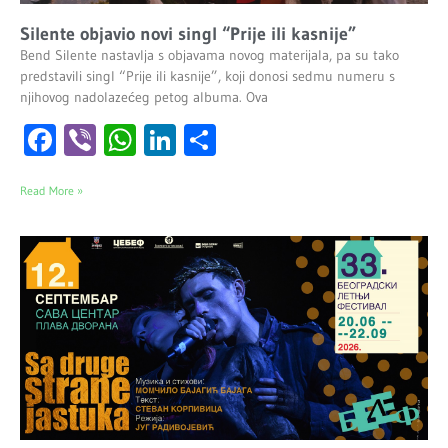
Silente objavio novi singl “Prije ili kasnije”
Bend Silente nastavlja s objavama novog materijala, pa su tako
predstavili singl “Prije ili kasnije”, koji donosi sedmu numeru s
njihovog nadolazećeg petog albuma. Ova
Facebook
Viber
WhatsApp
LinkedIn
Share
Read More »