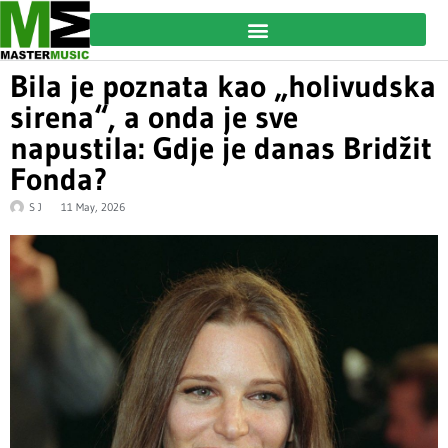
Bila je poznata kao „holivudska
sirena“, a onda je sve
napustila: Gdje je danas Bridžit
Fonda?
S J
11 May, 2026