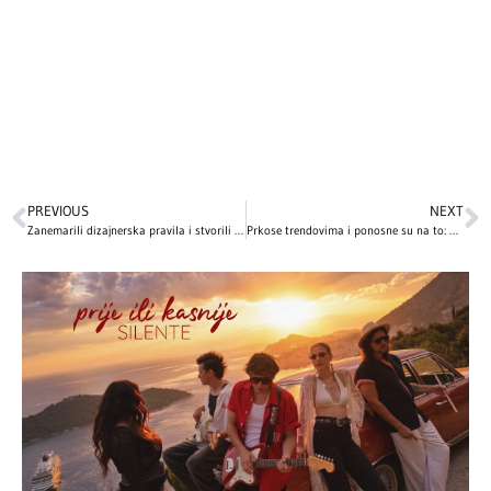
PREVIOUS
NEXT
Zanemarili dizajnerska pravila i stvorili funkcionalni dom: Unutrašnjost kuće Mile Kunis i Eštona Kučera
Prkose trendovima i ponosne su na to: Ove srpske influenserke pokazale su lice bez trunke šminke