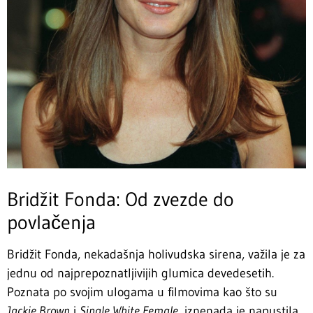
Bridžit Fonda: Od zvezde do
povlačenja
Bridžit Fonda, nekadašnja holivudska sirena, važila je za
jednu od najprepoznatljivijih glumica devedesetih.
Poznata po svojim ulogama u filmovima kao što su
Jackie Brown
i
Single White Female
, iznenada je napustila