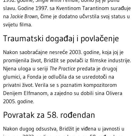
1992. godine,
Single White Female
, donio joj je punu
slavu. Godine 1997. sa Kventinom Tarantinom surađuje
na
Jackie Brown
, čime je dodatno učvrstila svoj status u
svijetu filma.
Traumatski događaj i povlačenje
Nakon saobraćajne nesreće 2003. godine, koja joj je
promijenila život, Bridžit se povlači iz filmske industrije.
Njena uloga u seriji
The Practice
predata je drugoj
glumici, a Fonda je odlučila da se usredotoči na
privatni život. Verila se s poznatim kompozitorom
Denijem Elfmanom, a zajedno su dobili sina Olivera
2005. godine.
Povratak za 58. rođendan
Nakon dugog odsustva, Bridžit je viđena u javnosti u