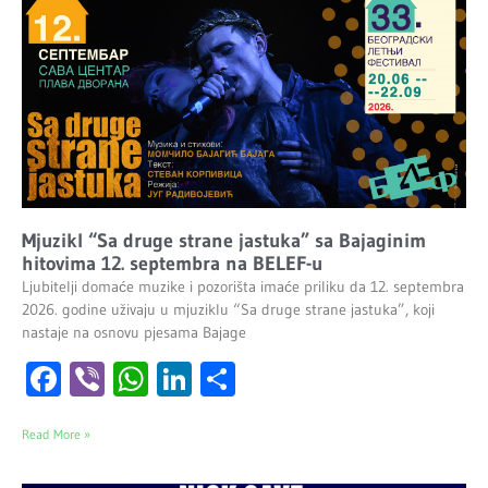
Mjuzikl “Sa druge strane jastuka” sa Bajaginim
hitovima 12. septembra na BELEF-u
Ljubitelji domaće muzike i pozorišta imaće priliku da 12. septembra
2026. godine uživaju u mjuziklu “Sa druge strane jastuka”, koji
nastaje na osnovu pjesama Bajage
Facebook
Viber
WhatsApp
LinkedIn
Share
Read More »