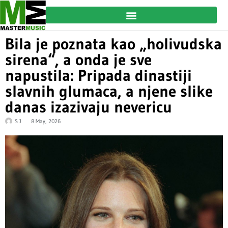
Bila je poznata kao „holivudska
sirena“, a onda je sve
napustila: Pripada dinastiji
slavnih glumaca, a njene slike
danas izazivaju nevericu
S J
8 May, 2026