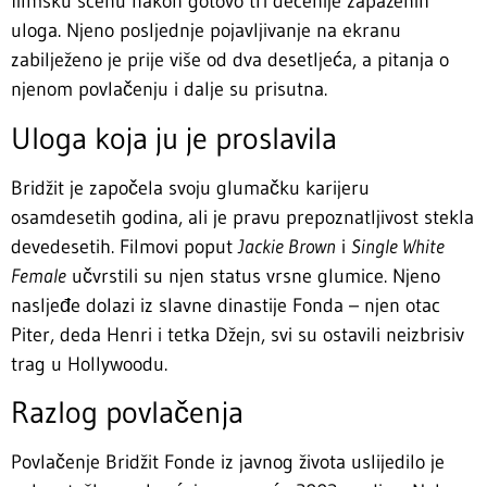
filmsku scenu nakon gotovo tri decenije zapaženih
uloga. Njeno posljednje pojavljivanje na ekranu
zabilježeno je prije više od dva desetljeća, a pitanja o
njenom povlačenju i dalje su prisutna.
Uloga koja ju je proslavila
Bridžit je započela svoju glumačku karijeru
osamdesetih godina, ali je pravu prepoznatljivost stekla
devedesetih. Filmovi poput
Jackie Brown
i
Single White
Female
učvrstili su njen status vrsne glumice. Njeno
nasljeđe dolazi iz slavne dinastije Fonda – njen otac
Piter, deda Henri i tetka Džejn, svi su ostavili neizbrisiv
trag u Hollywoodu.
Razlog povlačenja
Povlačenje Bridžit Fonde iz javnog života uslijedilo je