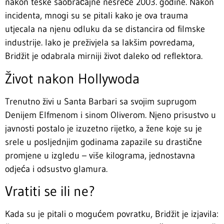
nakon teške saobraćajne nesreće 2003. godine. Nakon
incidenta, mnogi su se pitali kako je ova trauma
utjecala na njenu odluku da se distancira od filmske
industrije. Iako je preživjela sa lakšim povredama,
Bridžit je odabrala mirniji život daleko od reflektora.
Život nakon Hollywoda
Trenutno živi u Santa Barbari sa svojim suprugom
Denijem Elfmenom i sinom Oliverom. Njeno prisustvo u
javnosti postalo je izuzetno rijetko, a žene koje su je
srele u posljednjim godinama zapazile su drastične
promjene u izgledu – više kilograma, jednostavna
odjeća i odsustvo glamura.
Vratiti se ili ne?
Kada su je pitali o mogućem povratku, Bridžit je izjavila: