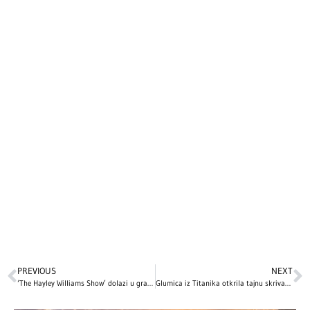
PREVIOUS
NEXT
‘The Hayley Williams Show’ dolazi u grad blizu vas!
Glumica iz Titanika otkrila tajnu skrivanu decenijama: OVA scena je izbačena iz filma nakon što je naišla na užasnute reakcije