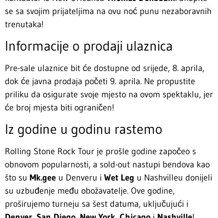
se sa svojim prijateljima na ovu noć punu nezaboravnih
trenutaka!
Informacije o prodaji ulaznica
Pre-sale ulaznice bit će dostupne od srijede, 8. aprila,
dok će javna prodaja početi 9. aprila. Ne propustite
priliku da osigurate svoje mjesto na ovom spektaklu, jer
će broj mjesta biti ograničen!
Iz godine u godinu rastemo
Rolling Stone Rock Tour je prošle godine započeo s
obnovom popularnosti, a sold-out nastupi bendova kao
što su
Mk.gee
u Denveru i
Wet Leg
u Nashvilleu donijeli
su uzbuđenje među obožavatelje. Ove godine,
proširujemo turneju sa šest datuma, uključujući i
Denver
,
San Diego
,
New York
,
Chicago
i
Nashville
!