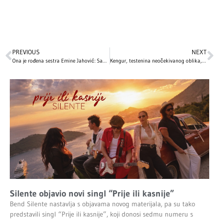
PREVIOUS
NEXT
Ona je rođena sestra Emine Jahović: Sabina se bavi ozbiljnim zanimanjem, a evo kako izgleda – fanovi tvrde da su kao bliznakinje!
Kengur, testenina neočekivanog oblika, komad sira…: Ovo su NAJBIZARNIJI božićni pokloni slavnih, a 1 je posebno zapanjujuć!
Silente objavio novi singl “Prije ili kasnije”
Bend Silente nastavlja s objavama novog materijala, pa su tako
predstavili singl “Prije ili kasnije”, koji donosi sedmu numeru s