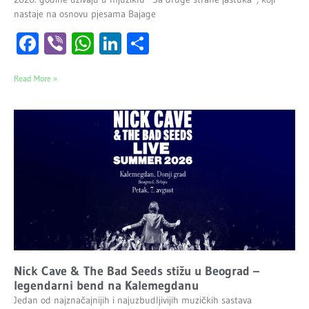
nastaje na osnovu pjesama Bajage
Facebook
Viber
WhatsApp
LinkedIn
Share
Read More »
Nick Cave & The Bad Seeds stižu u Beograd –
legendarni bend na Kalemegdanu
Jedan od najznačajnijih i najuzbudljivijih muzičkih sastava