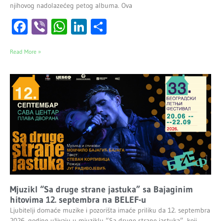
njihovog nadolazećeg petog albuma. Ova
Facebook
Viber
WhatsApp
LinkedIn
Share
Read More »
Mjuzikl “Sa druge strane jastuka” sa Bajaginim
hitovima 12. septembra na BELEF-u
Ljubitelji domaće muzike i pozorišta imaće priliku da 12. septembra
2026. godine uživaju u mjuziklu “Sa druge strane jastuka”, koji