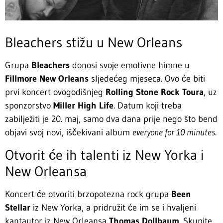
Bleachers stižu u New Orleans
Grupa
Bleachers
donosi svoje emotivne himne u
Fillmore New Orleans
sljedećeg mjeseca. Ovo će biti
prvi koncert ovogodišnjeg
Rolling Stone Rock Toura
, uz
sponzorstvo
Miller High Life
. Datum koji treba
zabilježiti je 20. maj, samo dva dana prije nego što bend
objavi svoj novi, iščekivani album
everyone for 10 minutes
.
Otvorit će ih talenti iz New Yorka i
New Orleansa
Koncert će otvoriti brzopotezna rock grupa
Been
Stellar
iz New Yorka, a pridružit će im se i hvaljeni
kantautor iz New Orleansa
Thomas Dollbaum
. Skupite