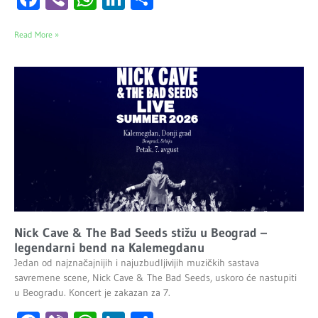
Read More »
Nick Cave & The Bad Seeds stižu u Beograd –
legendarni bend na Kalemegdanu
Jedan od najznačajnijih i najuzbudljivijih muzičkih sastava
savremene scene, Nick Cave & The Bad Seeds, uskoro će nastupiti
u Beogradu. Koncert je zakazan za 7.