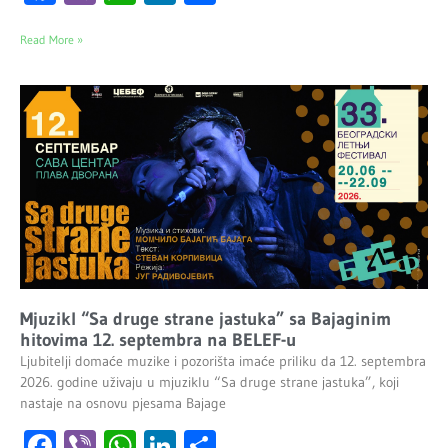
Read More »
Mjuzikl “Sa druge strane jastuka” sa Bajaginim
hitovima 12. septembra na BELEF-u
Ljubitelji domaće muzike i pozorišta imaće priliku da 12. septembra
2026. godine uživaju u mjuziklu “Sa druge strane jastuka”, koji
nastaje na osnovu pjesama Bajage
Facebook
Viber
WhatsApp
LinkedIn
Share