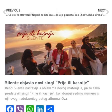
PREVIOUS
NEXT
J. Cole o Kontroverzi: ‘Napad na Drakea je čitava Kampanja’
Bila je poznata kao „holivudska sirena“, a onda je sve napustila: Pripada dinastiji slavnih glumaca, a njene slike danas izazivaju nevericu
Silente objavio novi singl “Prije ili kasnije”
Bend Silente nastavlja s objavama novog materijala, pa su tako
predstavili singl “Prije ili kasnije”, koji donosi sedmu numeru s
njihovog nadolazećeg petog albuma. Ova
Facebook
Viber
WhatsApp
LinkedIn
Share