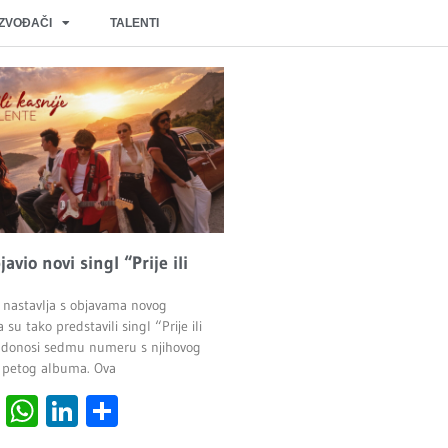
IZVOĐAČI
TALENTI
javio novi singl “Prije ili
 nastavlja s objavama novog
 su tako predstavili singl “Prije ili
ji donosi sedmu numeru s njihovog
 petog albuma. Ova
cebook
Viber
WhatsApp
LinkedIn
Share