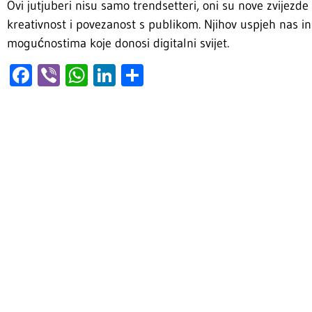
Ovi jutjuberi nisu samo trendsetteri, oni su nove zvijezd
kreativnost i povezanost s publikom. Njihov uspjeh nas in
mogućnostima koje donosi digitalni svijet.
Facebook
Viber
WhatsApp
LinkedIn
Share