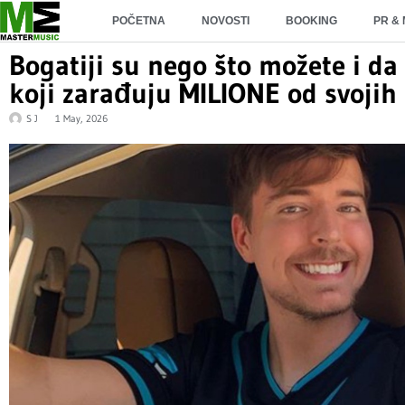
POČETNA
NOVOSTI
BOOKING
PR &
Bogatiji su nego što možete i da 
koji zarađuju MILIONE od svojih
S J
1 May, 2026