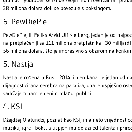
glumac i youtuber se ističe svojim kontroverzama i prak
38 miliona dolara dok se povezuje s boksingom.
6. PewDiePie
PewDiePie, ili Feliks Arvid Ulf Kjelberg, jedan je od najpoz
najpretplaćeniji sa 111 miliona pretplatnika i 30 milijard
56 miliona dolara, što je impresivno s obzirom na konkur
5. Nastja
Nastja je rođena u Rusiji 2014. i njen kanal je jedan od naj
dijagnosticirana cerebralna paraliza, ona je uspješno ost
sadržajem namijenjenim mlađoj publici.
4. KSI
Džejdžej Olatundži, poznat kao KSI, ima neto vrijednost 
muziku, igre i boks, a uspjeh mu dolazi od talenta i prirod