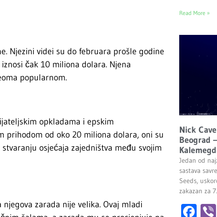
Read More »
e. Njezini videi su do februara prošle godine
 iznosi čak 10 miliona dolara. Njena
 veoma popularnom.
rijateljskim opkladama i epskim
Nick Cave
im prihodom od oko 20 miliona dolara, oni su
Beograd –
u stvaranju osjećaja zajedništva među svojim
Kalemegd
Jedan od najz
sastava savr
Seeds, uskor
zakazan za 7
a njegova zarada nije velika. Ovaj mladi
Fa