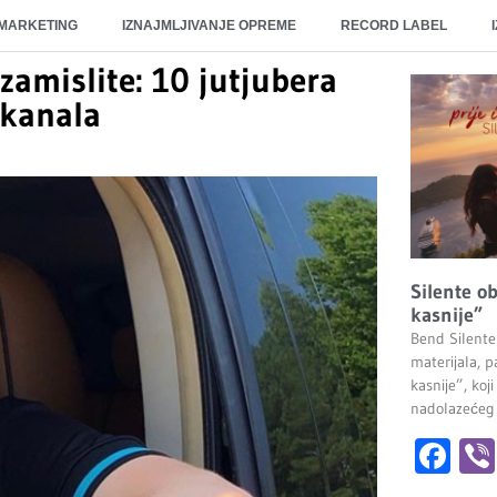
 MARKETING
IZNAJMLJIVANJE OPREME
RECORD LABEL
zamislite: 10 jutjubera
 kanala
Silente ob
kasnije”
Bend Silente
materijala, pa
kasnije”, ko
nadolazećeg
Fa