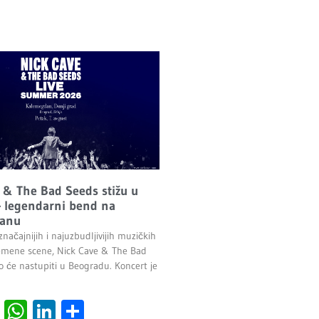
 & The Bad Seeds stižu u
 legendarni bend na
anu
načajnijih i najuzbudljivijih muzičkih
emene scene, Nick Cave & The Bad
o će nastupiti u Beogradu. Koncert je
.
cebook
Viber
WhatsApp
LinkedIn
Share