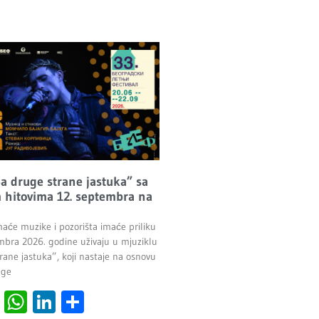
Sa druge strane jastuka” sa
 hitovima 12. septembra na
maće muzike i pozorišta imaće priliku
mbra 2026. godine uživaju u mjuziklu
rane jastuka”, koji nastaje na osnovu
age
cebook
Viber
WhatsApp
LinkedIn
Share