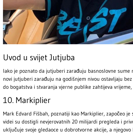
Uvod u svijet Jutjuba
Iako je poznato da jutjuberi zarađuju basnoslovne sume nov
novi jutjuberi zarađuju na godišnjem nivou ostavljaju bez t
do bogatstva i stvaranja vjerne publike zahtijeva vrijeme, 
10. Markiplier
Mark Edvard Fišbah, poznatiji kao Markiplier, započeo je s
videi su dostigli nevjerovatnih 20 milijardi pregleda i pri
uključuje svoje gledaoce u dobrotvorne akcije, a njegovo