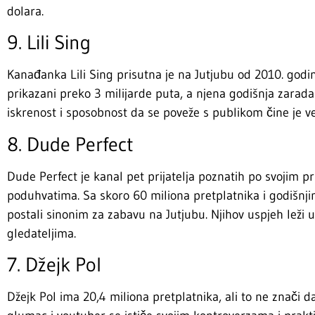
dolara.
9. Lili Sing
Kanađanka Lili Sing prisutna je na Jutjubu od 2010. godin
prikazani preko 3 milijarde puta, a njena godišnja zarada
iskrenost i sposobnost da se poveže s publikom čine je
8. Dude Perfect
Dude Perfect je kanal pet prijatelja poznatih po svojim p
poduhvatima. Sa skoro 60 miliona pretplatnika i godišnj
postali sinonim za zabavu na Jutjubu. Njihov uspjeh leži 
gledateljima.
7. Džejk Pol
Džejk Pol ima 20,4 miliona pretplatnika, ali to ne znači d