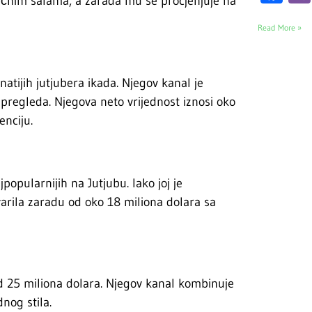
tičnim šalama, a zarada mu se procjenjuje na
Read More »
natijih jutjubera ikada. Njegov kanal je
i pregleda. Njegova neto vrijednost iznosi oko
enciju.
popularnijih na Jutjubu. Iako joj je
varila zaradu od oko 18 miliona dolara sa
od 25 miliona dolara. Njegov kanal kombinuje
nog stila.