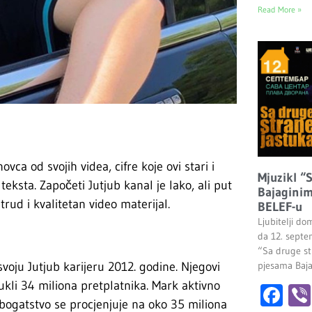
Read More »
ca od svojih videa, cifre koje ovi stari i
Mjuzikl “
eksta. Započeti Jutjub kanal je lako, ali put
Bajaginim
trud i kvalitetan video materijal.
BELEF-u
Ljubitelji do
da 12. septe
“Sa druge st
voju Jutjub karijeru 2012. godine. Njegovi
pjesama Baj
vukli 34 miliona pretplatnika. Mark aktivno
Fa
 bogatstvo se procjenjuje na oko 35 miliona