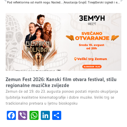
Pod reflektorima od malih nogu: Naslednici naših velikih zvijezda
Anastasija Grujić: Tinejdžerski izgledi i estetske transformacije
Zemun Fest 2026: Kanski film otvara festival, stižu
regionalne muzičke zvijezde
Zemun će od 19. do 23. augusta ponovo postati mjesto okupljanja
ljubitelja kvalitetne kinematografije i dobre muzike. Veliki trg se
tradicionalno pretvara u ljetnu bioskopsku
Facebook
Viber
WhatsApp
LinkedIn
Share