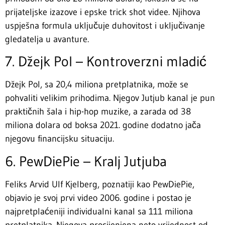
prijateljske izazove i epske trick shot videe. Njihova
uspješna formula uključuje duhovitost i uključivanje
gledatelja u avanture.
7. Džejk Pol – Kontroverzni mladić
Džejk Pol, sa 20,4 miliona pretplatnika, može se
pohvaliti velikim prihodima. Njegov Jutjub kanal je pun
praktičnih šala i hip-hop muzike, a zarada od 38
miliona dolara od boksa 2021. godine dodatno jača
njegovu financijsku situaciju.
6. PewDiePie – Kralj Jutjuba
Feliks Arvid Ulf Kjelberg, poznatiji kao PewDiePie,
objavio je svoj prvi video 2006. godine i postao je
najpretplaćeniji individualni kanal sa 111 miliona
pretplatnika. Njegova procijenjena neto vrijednost od