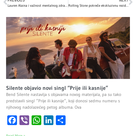
PREVIOUS
NEXT
Lauren Alaina i važnost mentalnog zdravlja na ACM dodjeli
Rolling Stone pokreće ekskluzivnu rezidenciju u New Yorku
Silente objavio novi singl “Prije ili kasnije”
Bend Silente nastavlja s objavama novog materijala, pa su tako
predstavili singl “Prije ili kasnije”, koji donosi sedmu numeru s
njihovog nadolazećeg petog albuma. Ova
Facebook
Viber
WhatsApp
LinkedIn
Share
Read More »