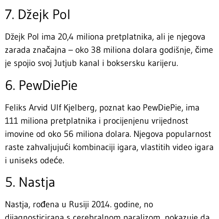
7. Džejk Pol
Džejk Pol ima 20,4 miliona pretplatnika, ali je njegova
zarada značajna – oko 38 miliona dolara godišnje, čime
je spojio svoj Jutjub kanal i boksersku karijeru.
6. PewDiePie
Feliks Arvid Ulf Kjelberg, poznat kao PewDiePie, ima
111 miliona pretplatnika i procijenjenu vrijednost
imovine od oko 56 miliona dolara. Njegova popularnost
raste zahvaljujući kombinaciji igara, vlastitih video igara
i uniseks odeće.
5. Nastja
Nastja, rođena u Rusiji 2014. godine, no
dijagnosticirana s cerebralnom paralizom, pokazuje da