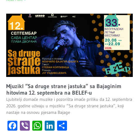
Mjuzikl “Sa druge strane jastuka” sa Bajaginim
hitovima 12. septembra na BELEF-u
Ljubitelji domaće muzike i pozorišta imaće priliku da 12. septembra
2026. godine uživaju u mjuziklu “Sa druge strane jastuka”, koji
nastaje na osnovu pjesama Bajage
Facebook
Viber
WhatsApp
LinkedIn
Share