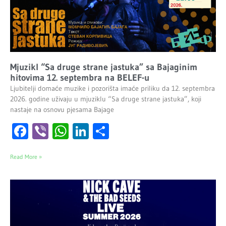
Mjuzikl “Sa druge strane jastuka” sa Bajaginim
hitovima 12. septembra na BELEF-u
Ljubitelji domaće muzike i pozorišta imaće priliku da 12. septembra
2026. godine uživaju u mjuziklu “Sa druge strane jastuka”, koji
nastaje na osnovu pjesama Bajage
Facebook
Viber
WhatsApp
LinkedIn
Share
Read More »