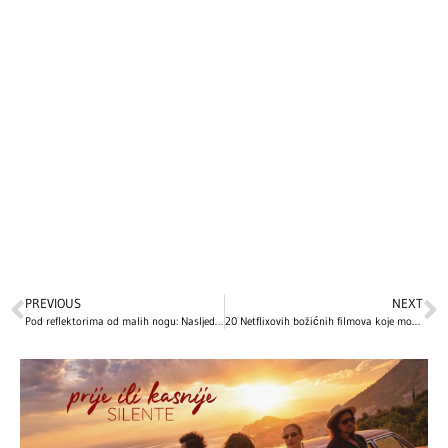
PREVIOUS
NEXT
Pod reflektorima od malih nogu: Nasljednici naših velikih zvijezda stekli su popularnost još u djetinjstvu, a onda su izgradili uspješne karijere
20 Netflixovih božićnih filmova koje morate pogledati ove praznične sezone