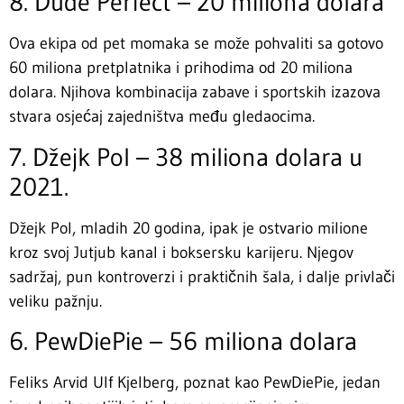
8. Dude Perfect – 20 miliona dolara
Ova ekipa od pet momaka se može pohvaliti sa gotovo
60 miliona pretplatnika i prihodima od 20 miliona
dolara. Njihova kombinacija zabave i sportskih izazova
stvara osjećaj zajedništva među gledaocima.
7. Džejk Pol – 38 miliona dolara u
2021.
Džejk Pol, mladih 20 godina, ipak je ostvario milione
kroz svoj Jutjub kanal i boksersku karijeru. Njegov
sadržaj, pun kontroverzi i praktičnih šala, i dalje privlači
veliku pažnju.
6. PewDiePie – 56 miliona dolara
Feliks Arvid Ulf Kjelberg, poznat kao PewDiePie, jedan