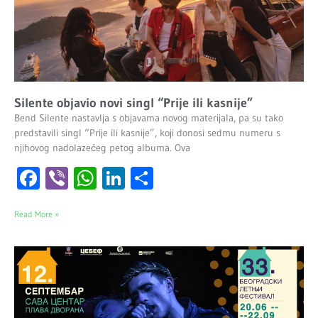
Silente objavio novi singl “Prije ili kasnije”
Bend Silente nastavlja s objavama novog materijala, pa su tako
predstavili singl “Prije ili kasnije”, koji donosi sedmu numeru s
njihovog nadolazećeg petog albuma. Ova
Facebook
Viber
WhatsApp
LinkedIn
Share
Read More »