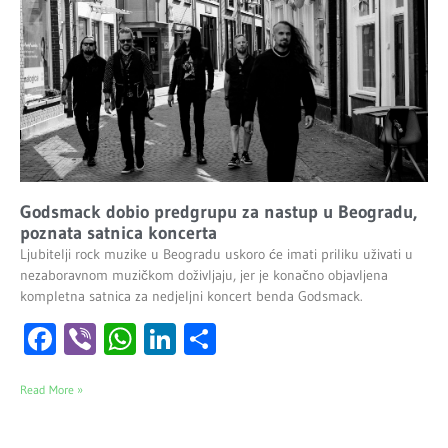
Godsmack dobio predgrupu za nastup u Beogradu,
poznata satnica koncerta
Ljubitelji rock muzike u Beogradu uskoro će imati priliku uživati u
nezaboravnom muzičkom doživljaju, jer je konačno objavljena
kompletna satnica za nedjeljni koncert benda Godsmack.
Facebook
Viber
WhatsApp
LinkedIn
Share
Read More »