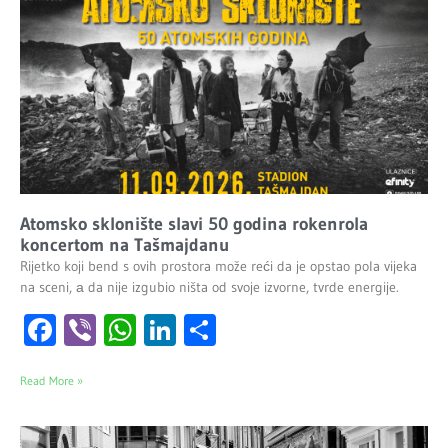
Atomsko sklonište slavi 50 godina rokenrola
koncertom na Tašmajdanu
Rijetko koji bend s ovih prostora može reći da je opstao pola vijeka
na sceni, а da nije izgubio ništa od svoje izvorne, tvrde energije.
Facebook
Viber
WhatsApp
LinkedIn
Share
Read More »