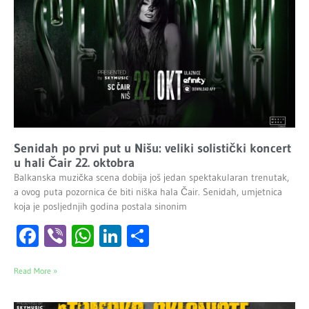
Senidah po prvi put u Nišu: veliki solistički koncert
u hali Čair 22. oktobra
Balkanska muzička scena dobija još jedan spektakularan trenutak,
a ovog puta pozornica će biti niška hala Čair. Senidah, umjetnica
koja je posljednjih godina postala sinonim
Facebook
Viber
WhatsApp
LinkedIn
Share
Read More »