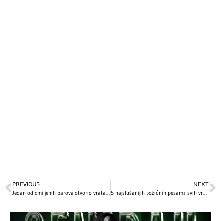
PREVIOUS
NEXT
Jedan od omiljenih parova otvorio vrata svog luksuznog doma: Evo kako izgleda raskošna vila pevača i influenserke vredna 25.8 miliona! (FOTO/VIDEO)
5 najslušanijih božićnih pesama svih vremena: Ovo su hitovi bez kojih ne možemo da zamislimo praznične dane