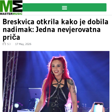
Breskvica otkrila kako je dobila
nadimak: Jedna nevjerovatna
priča
S J
17 May, 2026