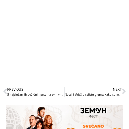
PREVIOUS
NEXT
5 najslušanijih božićnih pesama svih vremena: Ovo su hitovi bez kojih ne možemo da zamislimo praznične dane
Nucci i Vojaž u svijetu glume: Kako su muzičke zvijezde osvojile male ekrane