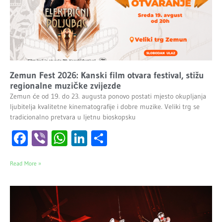
Zemun Fest 2026: Kanski film otvara festival, stižu
regionalne muzičke zvijezde
Zemun će od 19. do 23. augusta ponovo postati mjesto okupljanja
ljubitelja kvalitetne kinematografije i dobre muzike. Veliki trg se
tradicionalno pretvara u ljetnu bioskopsku
Facebook
Viber
WhatsApp
LinkedIn
Share
Read More »