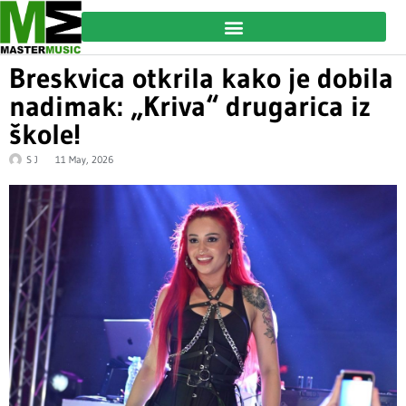
Breskvica otkrila kako je dobila
nadimak: „Kriva“ drugarica iz
škole!
S J
11 May, 2026