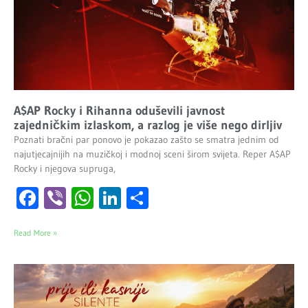
A$AP Rocky i Rihanna oduševili javnost
zajedničkim izlaskom, a razlog je više nego dirljiv
Poznati bračni par ponovo je pokazao zašto se smatra jednim od
najutjecajnijih na muzičkoj i modnoj sceni širom svijeta. Reper A$AP
Rocky i njegova supruga,
Facebook
Viber
WhatsApp
LinkedIn
Share
Read More »