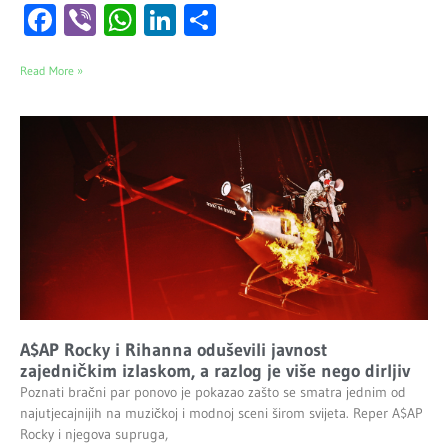
Facebook
Viber
WhatsApp
LinkedIn
Share
Read More »
A$AP Rocky i Rihanna oduševili javnost
zajedničkim izlaskom, a razlog je više nego dirljiv
Poznati bračni par ponovo je pokazao zašto se smatra jednim od
najutjecajnijih na muzičkoj i modnoj sceni širom svijeta. Reper A$AP
Rocky i njegova supruga,