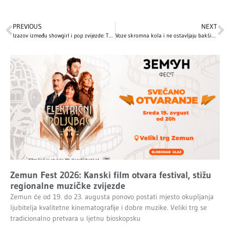
PREVIOUS
NEXT
Izazov između showgirl i pop zvijezde: Tužba Maren Flagg protiv Taylor Swift
Voze skromna kola i ne ostavljaju bakšiš: Zvezde koje troše štedljivo
Zemun Fest 2026: Kanski film otvara festival, stižu
regionalne muzičke zvijezde
Zemun će od 19. do 23. augusta ponovo postati mjesto okupljanja
ljubitelja kvalitetne kinematografije i dobre muzike. Veliki trg se
tradicionalno pretvara u ljetnu bioskopsku