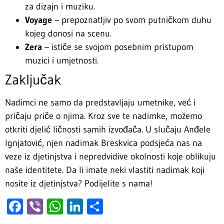
za dizajn i muziku.
Voyage
– prepoznatljiv po svom putničkom duhu
kojeg donosi na scenu.
Zera
– ističe se svojom posebnim pristupom
muzici i umjetnosti.
Zaključak
Nadimci ne samo da predstavljaju umetnike, već i
pričaju priče o njima. Kroz sve te nadimke, možemo
otkriti djelić ličnosti samih izvođača. U slučaju Anđele
Ignjatović, njen nadimak Breskvica podsjeća nas na
veze iz djetinjstva i nepredvidive okolnosti koje oblikuju
naše identitete. Da li imate neki vlastiti nadimak koji
nosite iz djetinjstva? Podijelite s nama!
Facebook
Viber
WhatsApp
LinkedIn
Share