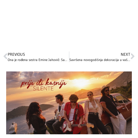
PREVIOUS
NEXT
Ona je rođena sestra Emine Jahović: Sabina se bavi ozbiljnim zanimanjem, a evo kako izgleda – fanovi tvrde da su kao bliznakinje!
Savršena novogodišnja dekoracija u vašem domu: 10 jednostavnih ideja kako da uredite svoj prostor sa malo novca