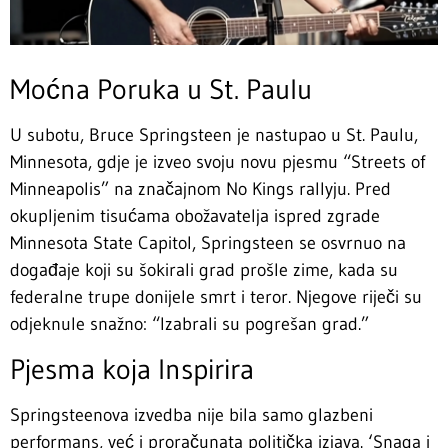
Moćna Poruka u St. Paulu
U subotu, Bruce Springsteen je nastupao u St. Paulu,
Minnesota, gdje je izveo svoju novu pjesmu “Streets of
Minneapolis” na značajnom No Kings rallyju. Pred
okupljenim tisućama obožavatelja ispred zgrade
Minnesota State Capitol, Springsteen se osvrnuo na
događaje koji su šokirali grad prošle zime, kada su
federalne trupe donijele smrt i teror. Njegove riječi su
odjeknule snažno: “Izabrali su pogrešan grad.”
Pjesma koja Inspirira
Springsteenova izvedba nije bila samo glazbeni
performans, već i proračunata politička izjava. ‘Snaga i