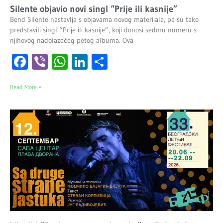
Silente objavio novi singl “Prije ili kasnije”
Bend Silente nastavlja s objavama novog materijala, pa su tako
predstavili singl “Prije ili kasnije”, koji donosi sedmu numeru s
njihovog nadolazećeg petog albuma. Ova
Facebook
Viber
WhatsApp
LinkedIn
Share
Read More »