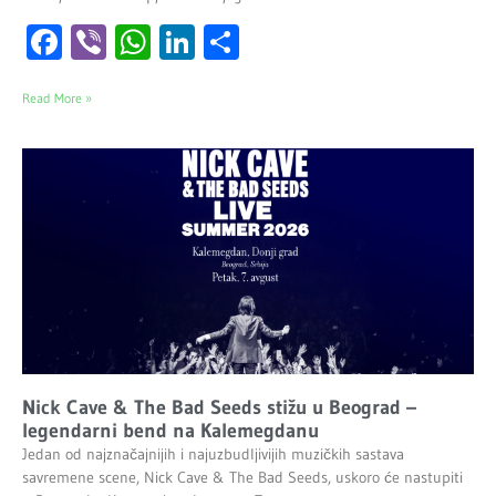
Facebook
Viber
WhatsApp
LinkedIn
Share
Read More »
Nick Cave & The Bad Seeds stižu u Beograd –
legendarni bend na Kalemegdanu
Jedan od najznačajnijih i najuzbudljivijih muzičkih sastava
savremene scene, Nick Cave & The Bad Seeds, uskoro će nastupiti