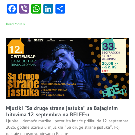
Facebook
Viber
WhatsApp
LinkedIn
Share
Read More »
Mjuzikl “Sa druge strane jastuka” sa Bajaginim
hitovima 12. septembra na BELEF-u
Ljubitelji domaće muzike i pozorišta imaće priliku da 12. septembra
2026. godine uživaju u mjuziklu “Sa druge strane jastuka”, koji
nastaje na osnovu pjesama Bajage