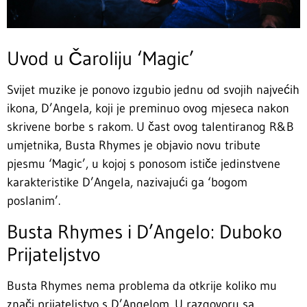
Uvod u Čaroliju ‘Magic’
Svijet muzike je ponovo izgubio jednu od svojih najvećih
ikona, D’Angela, koji je preminuo ovog mjeseca nakon
skrivene borbe s rakom. U čast ovog talentiranog R&B
umjetnika, Busta Rhymes je objavio novu tribute
pjesmu ‘Magic’, u kojoj s ponosom ističe jedinstvene
karakteristike D’Angela, nazivajući ga ‘bogom
poslanim’.
Busta Rhymes i D’Angelo: Duboko
Prijateljstvo
Busta Rhymes nema problema da otkrije koliko mu
znači prijateljstvo s D’Angelom. U razgovoru sa