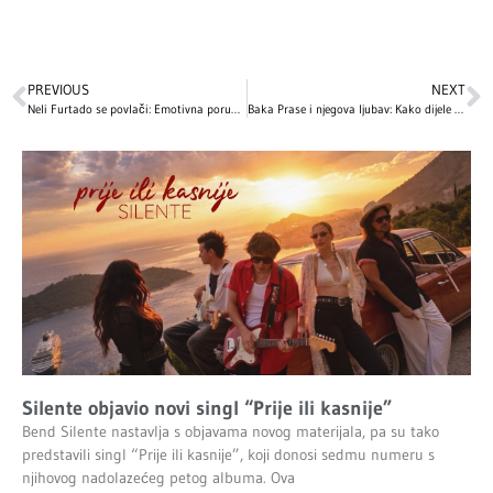
PREVIOUS
NEXT
Neli Furtado se povlači: Emotivna poruka nakon 25 godina karijere
Baka Prase i njegova ljubav: Kako dijele financije u vezi?
Silente objavio novi singl “Prije ili kasnije”
Bend Silente nastavlja s objavama novog materijala, pa su tako
predstavili singl “Prije ili kasnije”, koji donosi sedmu numeru s
njihovog nadolazećeg petog albuma. Ova