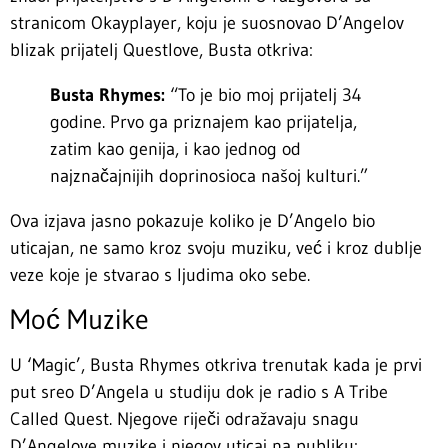
stranicom Okayplayer, koju je suosnovao D’Angelov
blizak prijatelj Questlove, Busta otkriva:
Busta Rhymes:
“To je bio moj prijatelj 34
godine. Prvo ga priznajem kao prijatelja,
zatim kao genija, i kao jednog od
najznačajnijih doprinosioca našoj kulturi.”
Ova izjava jasno pokazuje koliko je D’Angelo bio
uticajan, ne samo kroz svoju muziku, već i kroz dublje
veze koje je stvarao s ljudima oko sebe.
Moć Muzike
U ‘Magic’, Busta Rhymes otkriva trenutak kada je prvi
put sreo D’Angela u studiju dok je radio s A Tribe
Called Quest. Njegove riječi odražavaju snagu
D’Angelove muzike i njegov uticaj na publiku: