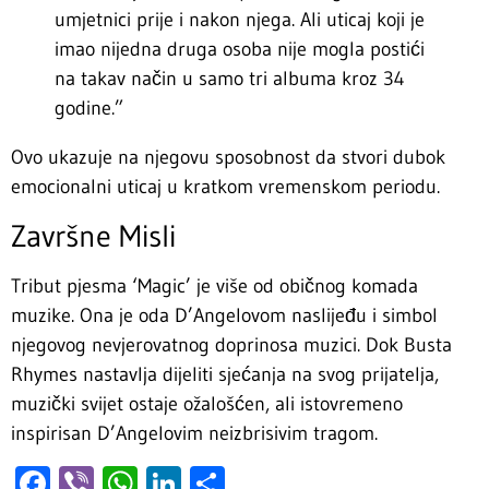
umjetnici prije i nakon njega. Ali uticaj koji je
imao nijedna druga osoba nije mogla postići
na takav način u samo tri albuma kroz 34
godine.”
Ovo ukazuje na njegovu sposobnost da stvori dubok
emocionalni uticaj u kratkom vremenskom periodu.
Završne Misli
Tribut pjesma ‘Magic’ je više od običnog komada
muzike. Ona je oda D’Angelovom naslijeđu i simbol
njegovog nevjerovatnog doprinosa muzici. Dok Busta
Rhymes nastavlja dijeliti sjećanja na svog prijatelja,
muzički svijet ostaje ožalošćen, ali istovremeno
inspirisan D’Angelovim neizbrisivim tragom.
Facebook
Viber
WhatsApp
LinkedIn
Share