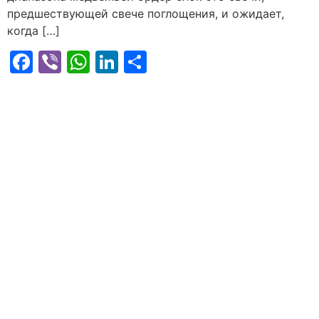
предшествующей свече поглощения, и ожидает,
когда […]
Facebook
Viber
WhatsApp
LinkedIn
Share