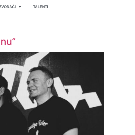
IZVOĐAČI
TALENTI
mnu”