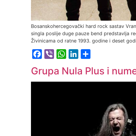
Bosanskohercegovački hard rock sastav Vran
singla poslije duge pauze bend predstavlja reg
Živinicama od ratne 1993. godine i deset godin
Facebook
Viber
WhatsApp
LinkedIn
Share
Grupa Nula Plus i nume