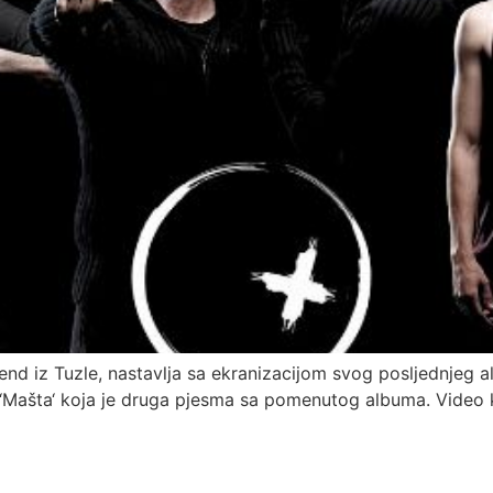
 bend iz Tuzle, nastavlja sa ekranizacijom svog posljednjeg 
u ‘Mašta‘ koja je druga pjesma sa pomenutog albuma. Video k