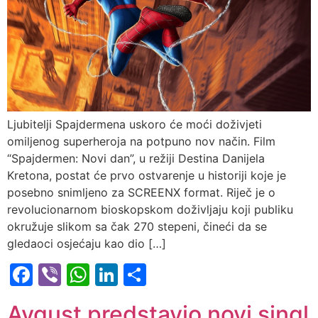
Ljubitelji Spajdermena uskoro će moći doživjeti
omiljenog superheroja na potpuno nov način. Film
“Spajdermen: Novi dan”, u režiji Destina Danijela
Kretona, postat će prvo ostvarenje u historiji koje je
posebno snimljeno za SCREENX format. Riječ je o
revolucionarnom bioskopskom doživljaju koji publiku
okružuje slikom sa čak 270 stepeni, čineći da se
gledaoci osjećaju kao dio […]
Facebook
Viber
WhatsApp
LinkedIn
Share
Avgust predstavio novi singl