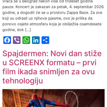
vraća se u Beograd nakon više od trideset godina
pauze. Koncert je zakazan za petak, 4. septembar 2026.
godine, a dogodit će se u prostoru Zappa Baze. Za sve
koji su odrasli uz njihove pjesme, ovo je prilika da
ponovo osjete atmosferu koja je obilježila osamdesete
godine, dok […]
Facebook
Viber
WhatsApp
LinkedIn
Share
Spajdermen: Novi dan stiže
u SCREENX formatu – prvi
film ikada snimljen za ovu
tehnologiju