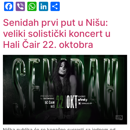
Facebook
Viber
WhatsApp
LinkedIn
Share
Senidah prvi put u Nišu:
veliki solistički koncert u
Hali Čair 22. oktobra
Niška publika će se konačno susresti sa jednom od