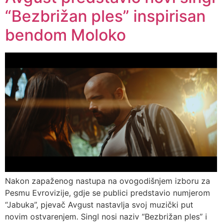
“Bezbrižan ples” inspirisan
bendom Moloko
Nakon zapaženog nastupa na ovogodišnjem izboru za
Pesmu Evrovizije, gdje se publici predstavio numjerom
“Jabuka”, pjevač Avgust nastavlja svoj muzički put
novim ostvarenjem. Singl nosi naziv “Bezbrižan ples” i