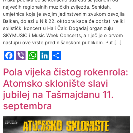
najvećih regionalnih muzičkih zvijezda. Senidah,
umjetnica koja je svojim jedinstvenim zvukom osvojila
Balkan, dolazi u Niš 22. oktobra kada će održati veliki
solistički koncert u Hali Čair. Događaj organizuju
SKYMUSIC i Music Week Concerts, a riječ je o prvom
nastupu ove vrste pred nišanskom publikom. Put […]
Facebook
Viber
WhatsApp
LinkedIn
Share
Pola vijeka čistog rokenrola:
Atomsko sklonište slavi
jubilej na Tašmajdanu 11.
septembra