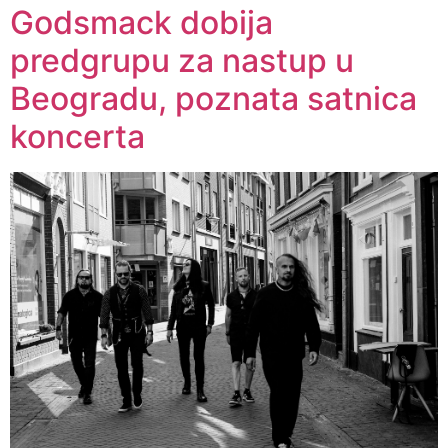
Godsmack dobija
predgrupu za nastup u
Beogradu, poznata satnica
koncerta