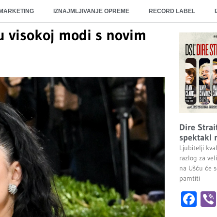
 MARKETING
IZNAJMLJIVANJE OPREME
RECORD LABEL
 u visokoj modi s novim
Dire Stra
spektakl 
Ljubitelji k
razlog za vel
na Ušću će s
pamtiti
Fa