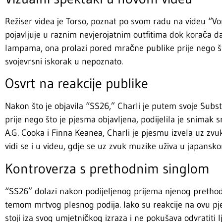
Režiser videa je Torso, poznat po svom radu na videu “Vo
pojavljuje u raznim nevjerojatnim outfitima dok korača d
lampama, ona prolazi pored mračne publike prije nego št
svojevrsni iskorak u nepoznato.
Osvrt na reakcije publike
Nakon što je objavila “SS26,” Charli je putem svoje Substa
prije nego što je pjesma objavljena, podijelila je snimak s
A.G. Cooka i Finna Keanea, Charli je pjesmu izvela uz zv
vidi se i u videu, gdje se uz zvuk muzike uživa u japansko
Kontroverza s prethodnim singlom
“SS26” dolazi nakon podijeljenog prijema njenog prethod
temom mrtvog plesnog podija. Iako su reakcije na ovu pjes
stoji iza svog umjetničkog izraza i ne pokušava odvratiti