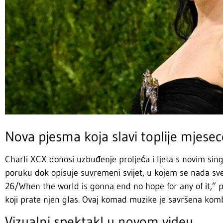
Nova pjesma koja slavi toplije mjesec
Charli XCX donosi uzbuđenje proljeća i ljeta s novim s
poruku dok opisuje suvremeni svijet, u kojem se nada s
26/When the world is gonna end no hope for any of it,” pj
koji prate njen glas. Ovaj komad muzike je savršena kombi
Vizualni spektakl u novom videu