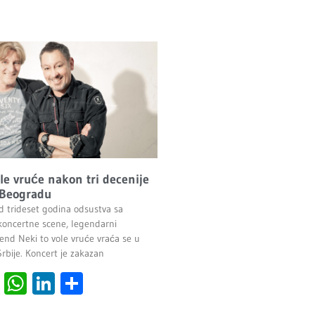
ole vruće nakon tri decenije
 Beogradu
d trideset godina odsustva sa
oncertne scene, legendarni
end Neki to vole vruće vraća se u
Srbije. Koncert je zakazan
cebook
Viber
WhatsApp
LinkedIn
Share