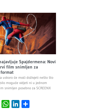
najavljuje Spajdermena: Novi
rvi film snimljen za
format
lma uskoro će moći doživjeti nešto što
 bilo moguće vidjeti ni u jednom
film snimljen posebno za SCREENX
cebook
Viber
WhatsApp
LinkedIn
Share