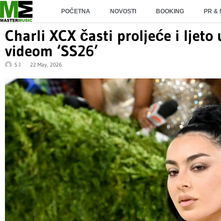
POČETNA
NOVOSTI
BOOKING
PR &
Charli XCX časti proljeće i ljeto
videom ‘SS26’
S J
22 May, 2026