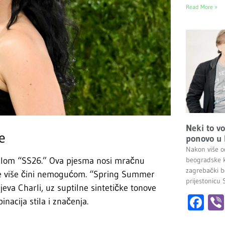
Read More »
Neki to v
e
ponovo u
Nakon više o
inglom “SS26.” Ova pjesma nosi mračnu
beogradske k
zagrebački b
ve više čini nemogućom. “Spring Summer
prijestonicu 
eva Charli, uz suptilne sintetičke tonove
Fa
nacija stila i značenja.