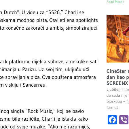
Read More »
n Dutch”. U videu za “SS26,” Charli se
askama modnog pista. Osvijetljena spotlights
o konačno zakorači u ambis, simbolizirajući
ck platforme dijelila stihove, a nekoliko sati
nimanja u Parizu. Uz svoj tim, uključujući
CineStar 
dan kao p
uke spravljanja pića. Ova opuštena atmosfera
SCREENX 
m viskiju i Sancerreu.
Ljubitelji fi
do sada nije
bioskopu – 
format
nog singla “Rock Music,” koji se bavio
Fa
mu bile različite, Charli je istakla kako
 ljude od svoje muzike. “Ako me razumiješ,