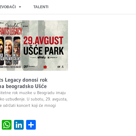
IZVOĐAČI
TALENTI
its Legacy donosi rok
na beogradsko Ušće
valitetne rok muzike u Beogradu imaju
iko uzbuđenje. U subotu, 29. avgusta,
e održati koncert koji će mnogi
cebook
Viber
WhatsApp
LinkedIn
Share