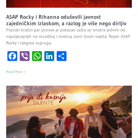
A$AP Rocky i Rihanna oduševili javnost
zajedničkim izlaskom, a razlog je više nego dirljiv
Poznati bračni par ponovo je pokazao zašto se smatra jednim od
najutjecajnijih na muzičkoj i modnoj sceni širom svijeta. Reper A$AP
Rocky i njegova supruga,
Facebook
Viber
WhatsApp
LinkedIn
Share
Read More »