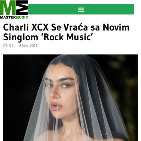
Charli XCX Se Vraća sa Novim
Singlom ‘Rock Music’
S J
8 May, 2026