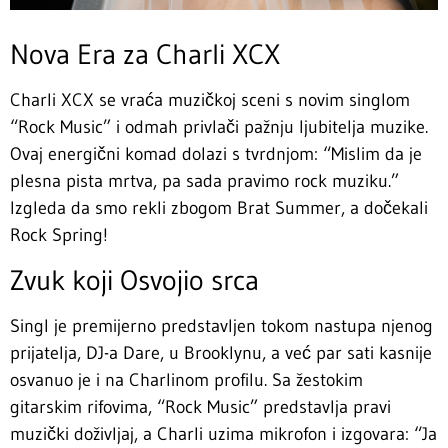
Nova Era za Charli XCX
Charli XCX se vraća muzičkoj sceni s novim singlom
“Rock Music” i odmah privlači pažnju ljubitelja muzike.
Ovaj energični komad dolazi s tvrdnjom: “Mislim da je
plesna pista mrtva, pa sada pravimo rock muziku.”
Izgleda da smo rekli zbogom Brat Summer, a dočekali
Rock Spring!
Zvuk koji Osvojio srca
Singl je premijerno predstavljen tokom nastupa njenog
prijatelja, DJ-a Dare, u Brooklynu, a već par sati kasnije
osvanuo je i na Charlinom profilu. Sa žestokim
gitarskim rifovima, “Rock Music” predstavlja pravi
muzički doživljaj, a Charli uzima mikrofon i izgovara: “Ja