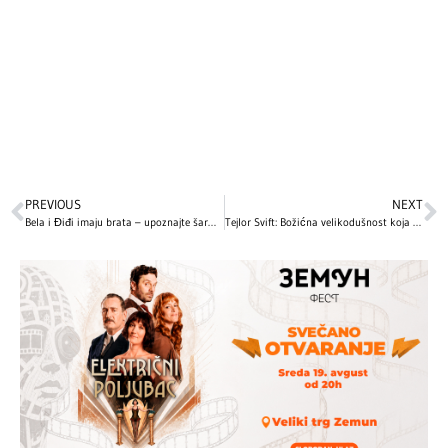
PREVIOUS
NEXT
Bela i Điđi imaju brata – upoznajte šarmantnog Anvara Hadida!
Tejlor Svift: Božićna velikodušnost koja oduševljava svijet