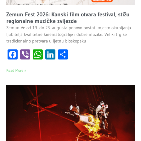
Zemun Fest 2026: Kanski film otvara festival, stižu
regionalne muzičke zvijezde
Zemun će od 19. do 23. augusta ponovo postati mjesto okupljanja
ljubitelja kvalitetne kinematografije i dobre muzike. Veliki trg se
tradicionalno pretvara u ljetnu bioskopsku
Facebook
Viber
WhatsApp
LinkedIn
Share
Read More »