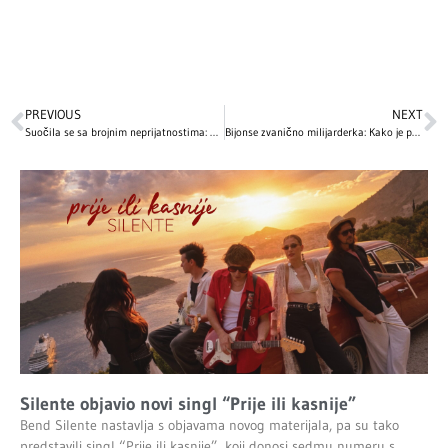
PREVIOUS
NEXT
Suočila se sa brojnim neprijatnostima: Mili Bobi Braun otkriva tajne života dječje zvijezde
Bijonse zvanično milijarderka: Kako je pop ikona postavila nove standarde u muzici
Silente objavio novi singl “Prije ili kasnije”
Bend Silente nastavlja s objavama novog materijala, pa su tako
predstavili singl “Prije ili kasnije”, koji donosi sedmu numeru s