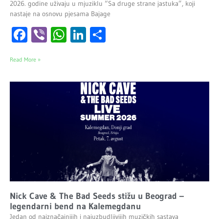
2026. godine uživaju u mjuziklu “Sa druge strane jastuka”, koji
nastaje na osnovu pjesama Bajage
Facebook
Viber
WhatsApp
LinkedIn
Share
Read More »
Nick Cave & The Bad Seeds stižu u Beograd –
legendarni bend na Kalemegdanu
Jedan od najznačajnijih i najuzbudljivijih muzičkih sastava