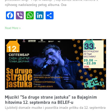
njihovog nadolazećeg petog albuma. Ova
Facebook
Viber
WhatsApp
LinkedIn
Share
Read More »
Mjuzikl “Sa druge strane jastuka” sa Bajaginim
hitovima 12. septembra na BELEF-u
Ljubitelji domaće muzike i pozorišta imaće priliku da 12. septembra