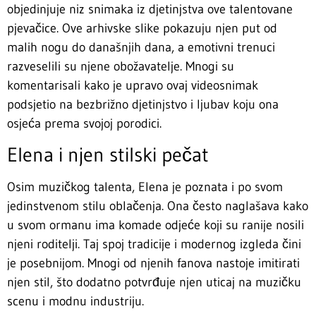
objedinjuje niz snimaka iz djetinjstva ove talentovane
pjevačice. Ove arhivske slike pokazuju njen put od
malih nogu do današnjih dana, a emotivni trenuci
razveselili su njene obožavatelje. Mnogi su
komentarisali kako je upravo ovaj videosnimak
podsjetio na bezbrižno djetinjstvo i ljubav koju ona
osjeća prema svojoj porodici.
Elena i njen stilski pečat
Osim muzičkog talenta, Elena je poznata i po svom
jedinstvenom stilu oblačenja. Ona često naglašava kako
u svom ormanu ima komade odjeće koji su ranije nosili
njeni roditelji. Taj spoj tradicije i modernog izgleda čini
je posebnijom. Mnogi od njenih fanova nastoje imitirati
njen stil, što dodatno potvrđuje njen uticaj na muzičku
scenu i modnu industriju.