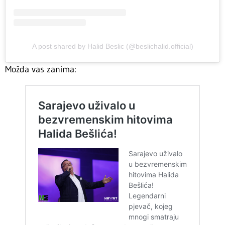
A post shared by Halid Beslic (@beslichalid.official)
Možda vas zanima: