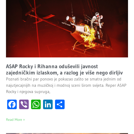
A$AP Rocky i Rihanna oduševili javnost
zajedničkim izlaskom, a razlog je više nego dirljiv
Poznati bračni par ponovo je pokazao zašto se smatra jednim od
najutjecajnijih na muzičkoj i modnoj sceni širom svijeta. Reper A$AP
Rocky i njegova supruga,
Facebook
Viber
WhatsApp
LinkedIn
Share
Read More »