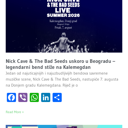
Nick Cave & The Bad Seeds uskoro u Beogradu –
legendarni bend stiže na Kalemegdan
Jedan od najuticajnijih i najuzbudljivijih bendova savremene
muzičke scene, Nick Cave & The Bad Seeds, nastupiće 7. augusta
na Donjem gradu Kalemegdana. Riječ je o
Facebook
Viber
WhatsApp
LinkedIn
Share
Read More »