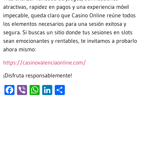
atractivas, rapidez en pagos y una experiencia móvil
impecable, queda claro que Casino Online reúne todos
los elementos necesarios para una sesión exitosa y
segura. Si buscas un sitio donde tus sesiones en slots
sean emocionantes y rentables, te invitamos a probarlo
ahora mismo:
https://casinovalenciaonline.com/
¡Disfruta responsablemente!
Facebook
Viber
WhatsApp
LinkedIn
Share