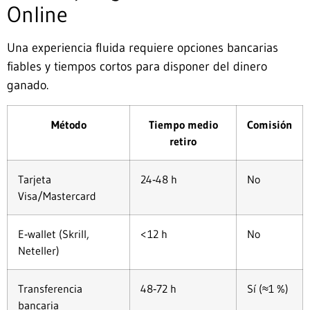
Online
Una experiencia fluida requiere opciones bancarias
fiables y tiempos cortos para disponer del dinero
ganado.
Método
Tiempo medio
Comisión
retiro
Tarjeta
24‑48 h
No
Visa/Mastercard
E‑wallet (Skrill,
< 12 h
No
Neteller)
Transferencia
48‑72 h
Sí (≈1 %)
bancaria