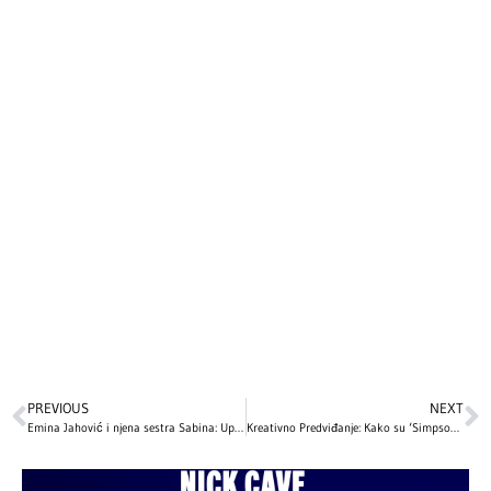
PREVIOUS
NEXT
Emina Jahović i njena sestra Sabina: Upoznajte doktorku koja očarava izgledom i talentom!
Kreativno Predviđanje: Kako su ‘Simpsonovi’ Obznanili Budućnost