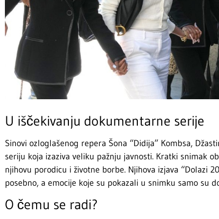
U iščekivanju dokumentarne serije
Sinovi ozloglašenog repera Šona “Didija” Kombsa, Džastin
seriju koja izaziva veliku pažnju javnosti. Kratki snimak 
njihovu porodicu i životne borbe. Njihova izjava “Dolazi 2
posebno, a emocije koje su pokazali u snimku samo su do
O čemu se radi?