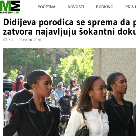
POČETNA
NOVOSTI
BOOKING
PR &
Didijeva porodica se sprema da p
zatvora najavljuju šokantni do
S J
25 March, 2026