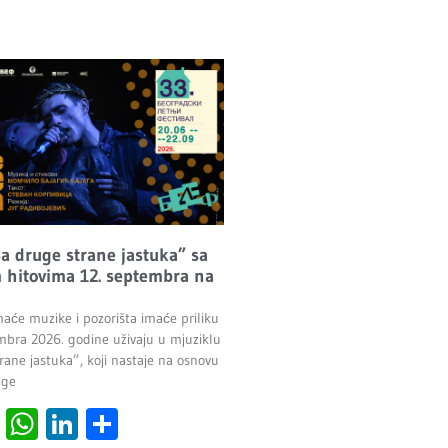
Sa druge strane jastuka” sa
 hitovima 12. septembra na
maće muzike i pozorišta imaće priliku
mbra 2026. godine uživaju u mjuziklu
rane jastuka”, koji nastaje na osnovu
age
cebook
Viber
WhatsApp
LinkedIn
Share