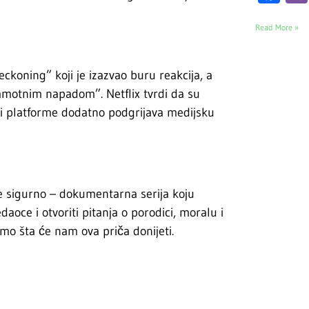
Read More »
oning” koji je izazvao buru reakcija, a
“sramotnim napadom”. Netflix tvrdi da su
 i platforme dodatno podgrijava medijsku
o je sigurno – dokumentarna serija koju
daoce i otvoriti pitanja o porodici, moralu i
mo šta će nam ova priča donijeti.