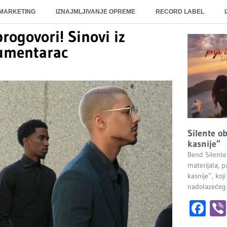
 MARKETING
IZNAJMLJIVANJE OPREME
RECORD LABEL
rogovori! Sinovi iz
kumentarac
Silente ob
kasnije”
Bend Silente
materijala, pa
kasnije”, ko
nadolazećeg
Fa