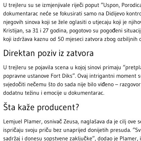
U trejleru su se izmjenjivale riječi poput “Uspon, Porodica
dokumentarac neće se fokusirati samo na Didijevo kontro
njegovih sinova koji se žele oglasiti o utjecaju koji je njih
Kristijan, sa 31 i 27 godina, pogotovo su pogođeni situaci
koji izdržava kaznu od 50 mjeseci zatvora zbog ozbiljnih 
Direktan poziv iz zatvora
U trejleru se pojavila scena u kojoj sinovi primaju “pret
popravne ustanove Fort Diks”. Ovaj intrigantni moment su
svjedočiti nečemu što do sada nije bilo viđeno – razgovo
dodatnu težinu i emocije u dokumentarac.
Šta kaže producent?
Lemjuel Plamer, osnivač Zeusa, naglašava da je cilj ove se
ispričaju svoju priču bez unaprijed donijetih presuda. “Sv
sadržaj i donesu sopstvene zaključke”, dodao je Plamer, i