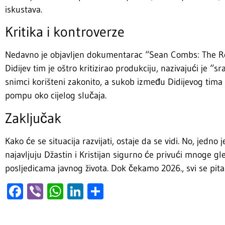
iskustava.
Kritika i kontroverze
Nedavno je objavljen dokumentarac “Sean Combs: The Reck
Didijev tim je oštro kritizirao produkciju, nazivajući je 
snimci korišteni zakonito, a sukob između Didijevog tima
pompu oko cijelog slučaja.
Zaključak
Kako će se situacija razvijati, ostaje da se vidi. No, jedn
najavljuju Džastin i Kristijan sigurno će privući mnoge gle
posljedicama javnog života. Dok čekamo 2026., svi se pita
Facebook
Viber
WhatsApp
LinkedIn
Share