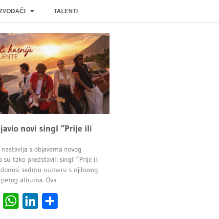
IZVOĐAČI
TALENTI
javio novi singl “Prije ili
 nastavlja s objavama novog
 su tako predstavili singl “Prije ili
ji donosi sedmu numeru s njihovog
 petog albuma. Ova
cebook
Viber
WhatsApp
LinkedIn
Share