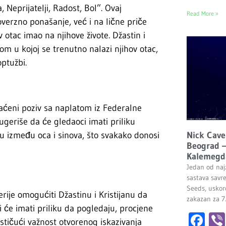
, Neprijatelji, Radost, Bol”. Ovaj
Read More »
verzno ponašanje, već i na lične priče
ov otac imao na njihove živote. Džastin i
jom u kojoj se trenutno nalazi njihov otac,
optužbi.
plaćeni poziv sa naplatom iz Federalne
geriše da će gledaoci imati priliku
Nick Cave
ru između oca i sinova, što svakako donosi
Beograd –
Kalemegd
Jedan od najz
sastava savr
Seeds, uskor
rije omogućiti Džastinu i Kristijanu da
zakazan za 7
i će imati priliku da pogledaju, procjene
Fa
stičući važnost otvorenog iskazivanja