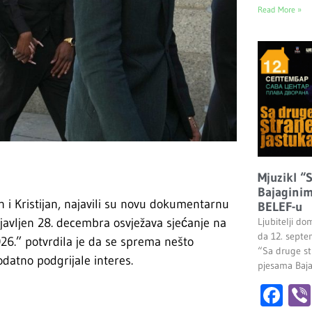
Read More »
Mjuzikl “
Bajaginim
 i Kristijan, najavili su novu dokumentarnu
BELEF-u
objavljen 28. decembra osvježava sjećanje na
Ljubitelji do
da 12. septe
026.” potvrdila je da se sprema nešto
“Sa druge st
datno podgrijale interes.
pjesama Baj
Fa