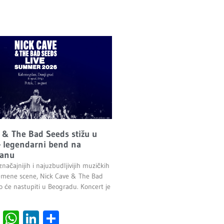
 & The Bad Seeds stižu u
 legendarni bend na
anu
načajnijih i najuzbudljivijih muzičkih
emene scene, Nick Cave & The Bad
o će nastupiti u Beogradu. Koncert je
.
cebook
Viber
WhatsApp
LinkedIn
Share