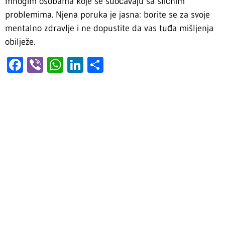
mnogim osobama koje se suočavaju sa sličnim
problemima. Njena poruka je jasna: borite se za svoje
mentalno zdravlje i ne dopustite da vas tuđa mišljenja
obilježe.
Facebook
Viber
WhatsApp
LinkedIn
Share