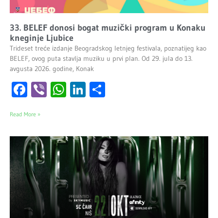
33. BELEF donosi bogat muzički program u Konaku
kneginje Ljubice
Trideset treće izdanje Beogradskog letnjeg festivala, poznatijeg kao
BELEF, ovog puta stavlja muziku u prvi plan. Od 29. jula do 13.
avgusta 2026. godine, Konak
Facebook
Viber
WhatsApp
LinkedIn
Share
Read More »