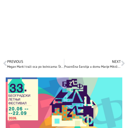
PREVIOUS
NEXT
Megan Markl traži oca po bolnicama: Šta se zapravo dešava u porodici Markl?
Praznična čarolija u domu Marije Mikić: Pevačica pokazala ko joj je pomagao oko kićenja jelke, pa snimkom oduševila sve (FOTO)