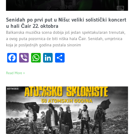
Senidah po prvi put u Nišu: veliki solistički koncert
u hali Čair 22. oktobra
Balkanska muzička scena dobija još jedan spektakularan trenutak,
a ovog puta pozornica će biti niška hala Čair. Senidah, umjetnica
koja je posljednjih godina postala sinonim
Facebook
Viber
WhatsApp
LinkedIn
Share
Read More »