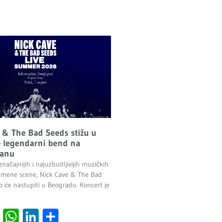
 & The Bad Seeds stižu u
 legendarni bend na
anu
načajnijih i najuzbudljivijih muzičkih
emene scene, Nick Cave & The Bad
o će nastupiti u Beogradu. Koncert je
.
cebook
Viber
WhatsApp
LinkedIn
Share