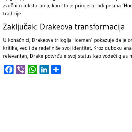
zvučnim teksturama, kao što je primjera radi pesma ‘Hoe 
tradicije.
Zaključak: Drakeova transformacija
U konačnici, Drakeova trilogija ‘Iceman’ pokazuje da je o
kritika, već i da redefiniše svoj identitet. Kroz duboku a
relevantan, Drake potvrđuje svoj status kao vodeći glas
Facebook
Viber
WhatsApp
LinkedIn
Share