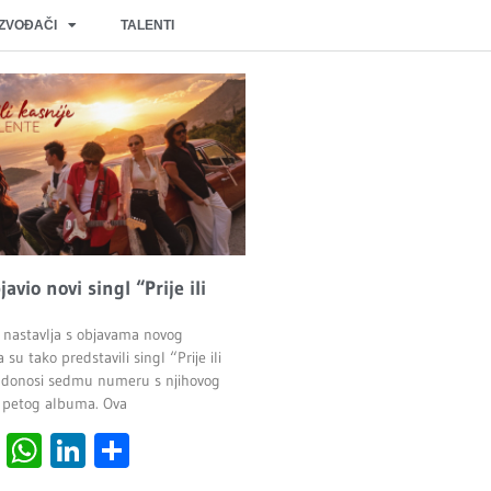
IZVOĐAČI
TALENTI
javio novi singl “Prije ili
 nastavlja s objavama novog
 su tako predstavili singl “Prije ili
ji donosi sedmu numeru s njihovog
 petog albuma. Ova
cebook
Viber
WhatsApp
LinkedIn
Share