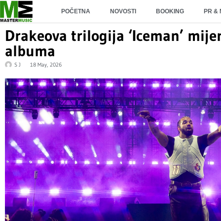
POČETNA
NOVOSTI
BOOKING
PR &
Drakeova trilogija ‘Iceman’ mije
albuma
S J
18 May, 2026