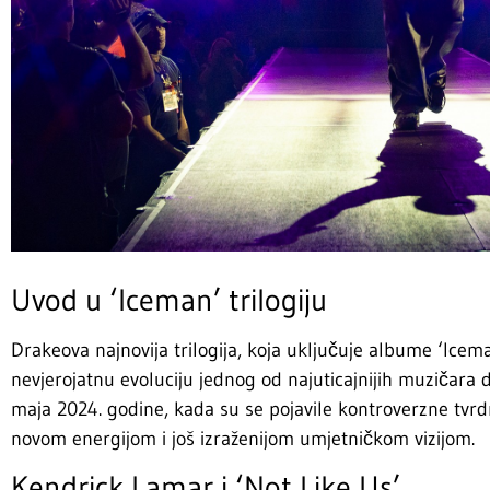
Uvod u ‘Iceman’ trilogiju
Drakeova najnovija trilogija, koja uključuje albume ‘Icema
nevjerojatnu evoluciju jednog od najuticajnijih muzičara
maja 2024. godine, kada su se pojavile kontroverzne tvrd
novom energijom i još izraženijom umjetničkom vizijom.
Kendrick Lamar i ‘Not Like Us’