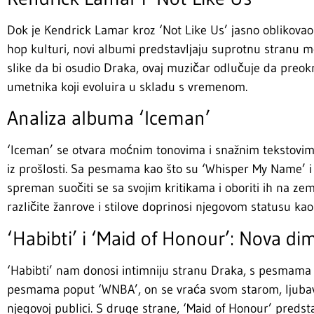
Dok je Kendrick Lamar kroz ‘Not Like Us’ jasno oblikovao 
hop kulturi, novi albumi predstavljaju suprotnu stranu me
slike da bi osudio Draka, ovaj muzičar odlučuje da preok
umetnika koji evoluira u skladu s vremenom.
Analiza albuma ‘Iceman’
‘Iceman’ se otvara moćnim tonovima i snažnim tekstovim
iz prošlosti. Sa pesmama kao što su ‘Whisper My Name’ i
spreman suočiti se sa svojim kritikama i oboriti ih na ze
različite žanrove i stilove doprinosi njegovom statusu kao
‘Habibti’ i ‘Maid of Honour’: Nova di
‘Habibti’ nam donosi intimniju stranu Draka, s pesmama
pesmama poput ‘WNBA’, on se vraća svom starom, ljubavno
njegovoj publici. S druge strane, ‘Maid of Honour’ preds