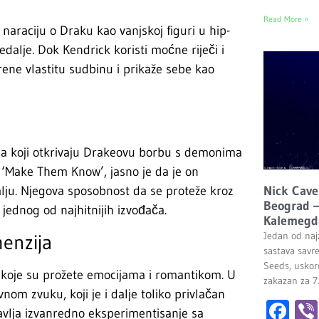
Read More »
naraciju o Draku kao vanjskoj figuri u hip-
dalje. Dok Kendrick koristi moćne riječi i
rene vlastitu sudbinu i prikaže sebe kao
a koji otkrivaju Drakeovu borbu s demonima
 ‘Make Them Know’, jasno je da je on
Nick Cave
mlju. Njegova sposobnost da se proteže kroz
Beograd –
 jednog od najhitnijih izvođača.
Kalemegd
Jedan od najz
menzija
sastava savr
Seeds, uskor
 koje su prožete emocijama i romantikom. U
zakazan za 7
m zvuku, koji je i dalje toliko privlačan
Fa
tavlja izvanredno eksperimentisanje sa