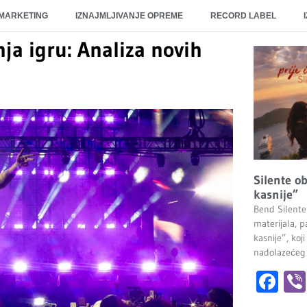
 MARKETING
IZNAJMLJIVANJE OPREME
RECORD LABEL
nja igru: Analiza novih
Silente ob
kasnije”
Bend Silente
materijala, pa
kasnije”, ko
nadolazećeg
Fa