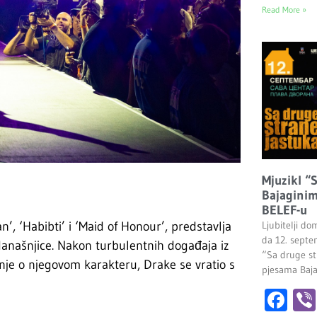
Read More »
Mjuzikl “
Bajaginim
BELEF-u
n’, ‘Habibti’ i ‘Maid of Honour’, predstavlja
Ljubitelji do
da 12. septe
 današnjice. Nakon turbulentnih događaja iz
“Sa druge st
nje o njegovom karakteru, Drake se vratio s
pjesama Baj
Fa