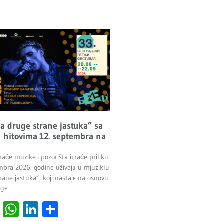
Sa druge strane jastuka” sa
 hitovima 12. septembra na
maće muzike i pozorišta imaće priliku
mbra 2026. godine uživaju u mjuziklu
rane jastuka”, koji nastaje na osnovu
age
cebook
Viber
WhatsApp
LinkedIn
Share