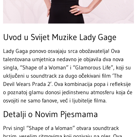
Uvod u Svijet Muzike Lady Gage
Lady Gaga ponovo osvajaju srca obožavatelja! Ova
talentovana umjetnica nedavno je objavila dva nova
singla, “Shape of a Woman” i “Glamorous Life”, koji su
uključeni u soundtrack za dugo očekivani film ‘The
Devil Wears Prada 2’. Ova kombinacija popa i refleksije
o poznatoj glamu donosi jedinstvenu atmosferu koja će
osvojiti ne samo fanove, već i ljubitelje filma.
Detalji o Novim Pjesmama
Prvi singl “Shape of a Woman” otvara soundtrack
brzim, veselim ritmovima koji pozivaju na ples. Ova