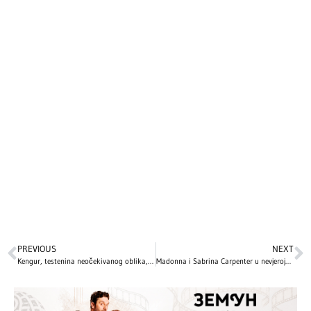
PREVIOUS
NEXT
Kengur, testenina neočekivanog oblika, komad sira…: Ovo su NAJBIZARNIJI božićni pokloni slavnih, a 1 je posebno zapanjujuć!
Madonna i Sabrina Carpenter u nevjerojatnoj saradnji na singlu ‘Bring Your Love’