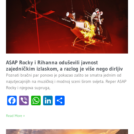
A$AP Rocky i Rihanna oduševili javnost
zajedničkim izlaskom, a razlog je više nego dirljiv
Poznati bračni par ponovo je pokazao zašto se smatra jednim od
najutjecajnijih na muzičkoj i modnoj sceni širom svijeta. Reper A$AP
Rocky i njegova supruga,
Facebook
Viber
WhatsApp
LinkedIn
Share
Read More »