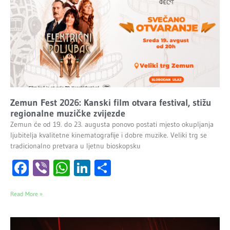
Zemun Fest 2026: Kanski film otvara festival, stižu
regionalne muzičke zvijezde
Zemun će od 19. do 23. augusta ponovo postati mjesto okupljanja
ljubitelja kvalitetne kinematografije i dobre muzike. Veliki trg se
tradicionalno pretvara u ljetnu bioskopsku
Facebook
Viber
WhatsApp
LinkedIn
Share
Read More »