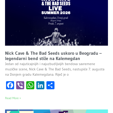
Nick Cave & The Bad Seeds uskoro u Beogradu –
legendarni bend stiže na Kalemegdan
Jedan od najuticajnijih i najuzbudljivijih bendova savremene
muzičke scene, Nick Cave & The Bad Seeds, nastupiće 7. augusta
na Donjem gradu Kalemegdana. Riječ je o
Facebook
Viber
WhatsApp
LinkedIn
Share
Read More »