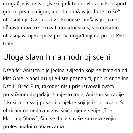
drugačije iskustvo. „Neki ljudi to doživljavaju kao sport
gde te prvo uzdignu, a onda obožavaju da te sruše“,
objasnila je. Ovaj izazov s kojim se suočavaju javne
ličnosti može uzrokovati dodatni stres, što dodatno
objašnjava njen oprez prema događanjima poput Met
Gale.
Uloga slavnih na modnoj sceni
Dženifer Aniston nije jedina zvijezda koja se izmakla od
Met Gale. Mnogi drugi A-liste poznanici, poput Anđeline
Džoli i Bred Pita, također nisu prisustvovali ovom
prestižnom događaju. Umjesto toga, Aniston se radije
fokusira na svoj posao i projekte koji je ispunjavaju. S
obzirom na nedavnu završnicu njene serije „The
Morning Show“, čini se da je suviše zauzeta svojim
profesionalnim obavezama.