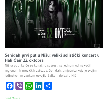
Senidah prvi put u Nišu: veliki solistički koncert u
Hali Čair 22. oktobra
Niška publika će se konačno susresti sa jednom od najvećih
regionalnih muzičkih zvijezda. Senidah, umjetnica koja je svojim
jedinstvenim zvukom osvojila Balkan, dolazi u Niš
Facebook
Viber
WhatsApp
LinkedIn
Share
Read More »