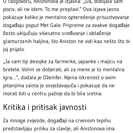
U razgovoru, Anistonova je izjavila: „Da, dobijala sam
poziv, ali ne idem. To me preplavi.“ Ova izjava jasno
pokazuje koliko je mentalno opterećenje prisustvovanje
događaju poput Met Gale. Pripreme za ovakve događaje
često uključuju višesatno sređivanje i oblačenje
glamuroznih haljina, što Aniston ne vidi kao nešto što bi
joj prijalo.
„Ja sam tip devojke za farmerke, japanke i majicu na
bretele. Volim se dotjerati, ali za mene je to mentalna
igra…“, dodala je Dženifer. Njena iskrenost o ovim
pitanjima zaista je osvježavajuća i pokazuje da ne
moraš biti u centru pažnje da bi bila sretna.
Kritika i pritisak javnosti
Za mnoge zvijezde, događaji na crvenom tepihu
predstavljaju priliku za slavlje, ali Anistonova ima