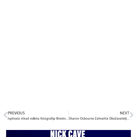
PREVIOUS
NEXT
Isplivala nikad viđena fotografija Breskvice: Istina o estetskim korekcijama
Sharon Osbourne Zahvalila Obožavateljima na Ljubavi Nakon Ozzyjeve Smrti