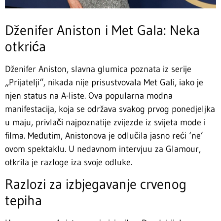
Dženifer Aniston i Met Gala: Neka
otkrića
Dženifer Aniston, slavna glumica poznata iz serije
„Prijatelji“, nikada nije prisustvovala Met Gali, iako je
njen status na A-liste. Ova popularna modna
manifestacija, koja se održava svakog prvog ponedjeljka
u maju, privlači najpoznatije zvijezde iz svijeta mode i
filma. Međutim, Anistonova je odlučila jasno reći ‘ne’
ovom spektaklu. U nedavnom intervjuu za Glamour,
otkrila je razloge iza svoje odluke.
Razlozi za izbjegavanje crvenog
tepiha