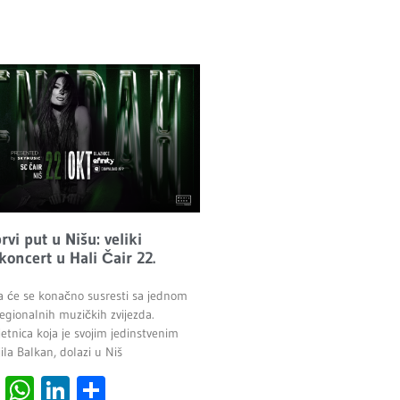
vi put u Nišu: veliki
 koncert u Hali Čair 22.
a će se konačno susresti sa jednom
egionalnih muzičkih zvijezda.
etnica koja je svojim jedinstvenim
la Balkan, dolazi u Niš
cebook
Viber
WhatsApp
LinkedIn
Share