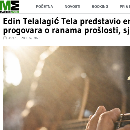
POČETNA
NOVOSTI
BOOKING
PR &
Edin Telalagić Tela predstavio e
progovara o ranama prošlosti, s
Astar
20 June, 2026