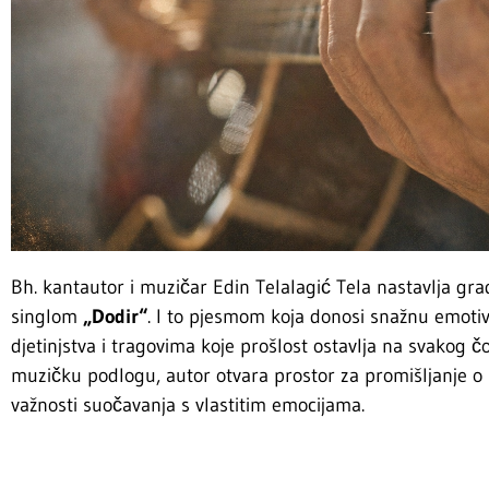
Bh. kantautor i muzičar Edin Telalagić Tela nastavlja grad
singlom
„Dodir“
. I to pjesmom koja donosi snažnu emoti
djetinjstva i tragovima koje prošlost ostavlja na svakog č
muzičku podlogu, autor otvara prostor za promišljanje o i
važnosti suočavanja s vlastitim emocijama.