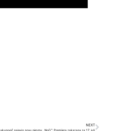
NEXT
akupović najavio novu pjesmu „Noći“: Premijera zakazana za 17. juli