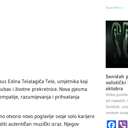
Read More »
Senidah pr
us Edina Telalagića Tele, umjetnika koji
solistički
oktobra
jubav i životne prekretnice. Nova pjesma
Niška publik
mpatije, razumijevanja i prihvatanja
od najvećih r
Senidah, umj
zvukom osvoji
no otvorio novo poglavlje svoje solo karijere
Fa
iti autentičan muzički izraz. Njegov