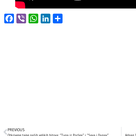
Facebook
Viber
WhatsApp
LinkedIn
Share
PREVIOUS
Otkrivene tajne naših velikih hitova: “Tuga iz Poršea” i “Sava i Dunav”
Adnan J