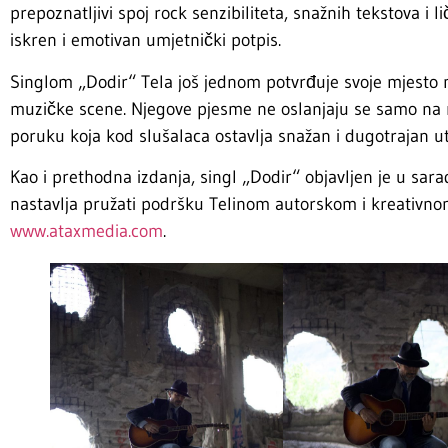
prepoznatljivi spoj rock senzibiliteta, snažnih tekstova i
iskren i emotivan umjetnički potpis.
Singlom „Dodir“ Tela još jednom potvrđuje svoje mjesto 
muzičke scene. Njegove pjesme ne oslanjaju se samo na 
poruku koja kod slušalaca ostavlja snažan i dugotrajan ut
Kao i prethodna izdanja, singl „Dodir“ objavljen je u sa
nastavlja pružati podršku Telinom autorskom i kreativnom
www.ataxmedia.com
.