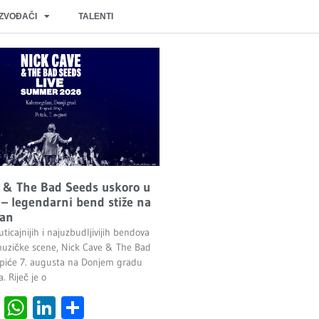
IZVOĐAČI
TALENTI
 & The Bad Seeds uskoro u
– legendarni bend stiže na
an
ticajnijih i najuzbudljivijih bendova
uzičke scene, Nick Cave & The Bad
piće 7. augusta na Donjem gradu
 Riječ je o
cebook
Viber
WhatsApp
LinkedIn
Share