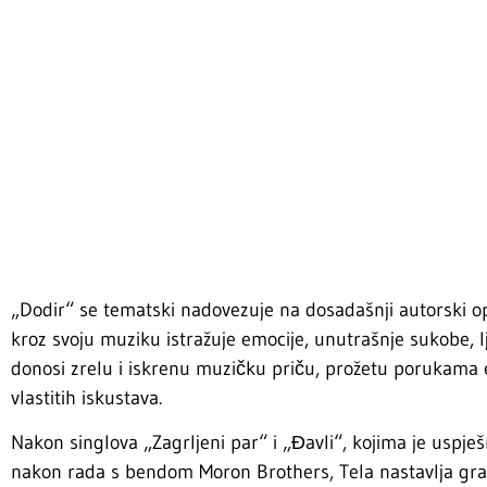
„Dodir“ se tematski nadovezuje na dosadašnji autorski op
kroz svoju muziku istražuje emocije, unutrašnje sukobe, l
donosi zrelu i iskrenu muzičku priču, prožetu porukama e
vlastitih iskustava.
Nakon singlova „Zagrljeni par“ i „Đavli“, kojima je uspješ
nakon rada s bendom Moron Brothers, Tela nastavlja grad