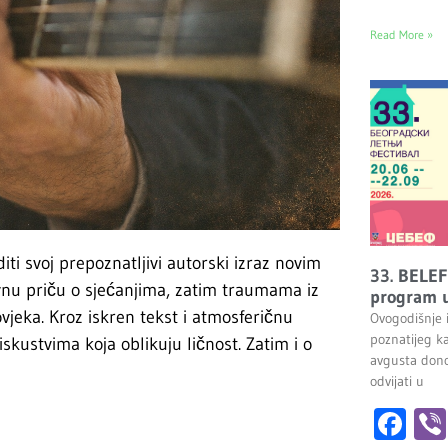
Read More »
iti svoj prepoznatljivi autorski izraz novim
33. BELEF
vnu priču o sjećanjima, zatim traumama iz
program u
ovjeka. Kroz iskren tekst i atmosferičnu
Ovogodišnje 
poznatijeg k
skustvima koja oblikuju ličnost. Zatim i o
avgusta dono
odvijati u
Fa