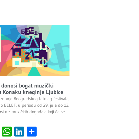
 donosi bogat muzički
 Konaku kneginje Ljubice
izdanje Beogradskog letnjeg festivala,
ao BELEF, u periodu od 29. jula do 13.
si niz muzičkih događaja koji će se
cebook
Viber
WhatsApp
LinkedIn
Share