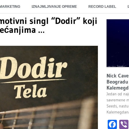
 MARKETING
IZNAJMLJIVANJE OPREME
RECORD LABEL
motivni singl “Dodir” koji
jećanjima …
Nick Cave
Beogradu 
Kalemegd
Jedan od naju
savremene m
Seeds, nastu
Kalemegdana.
Fa