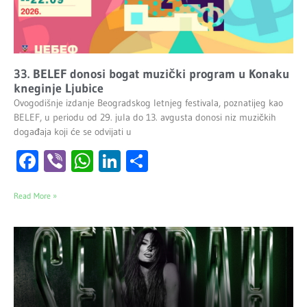
33. BELEF donosi bogat muzički program u Konaku
kneginje Ljubice
Ovogodišnje izdanje Beogradskog letnjeg festivala, poznatijeg kao
BELEF, u periodu od 29. jula do 13. avgusta donosi niz muzičkih
događaja koji će se odvijati u
Facebook
Viber
WhatsApp
LinkedIn
Share
Read More »