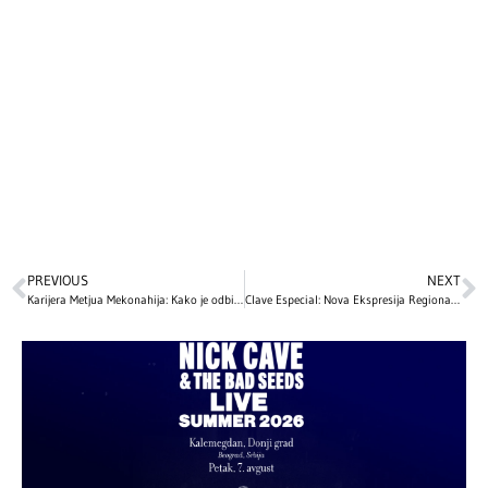
PREVIOUS
NEXT
Karijera Metjua Mekonahija: Kako je odbijanje velikog honorara promijenilo njegov put
Clave Especial: Nova Ekspresija Regionalne Muzike sa EP-om ‘AfterAfter’