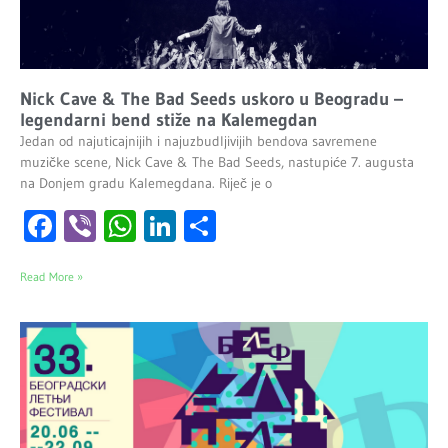
Nick Cave & The Bad Seeds uskoro u Beogradu –
legendarni bend stiže na Kalemegdan
Jedan od najuticajnijih i najuzbudljivijih bendova savremene
muzičke scene, Nick Cave & The Bad Seeds, nastupiće 7. augusta
na Donjem gradu Kalemegdana. Riječ je o
Facebook
Viber
WhatsApp
LinkedIn
Share
Read More »