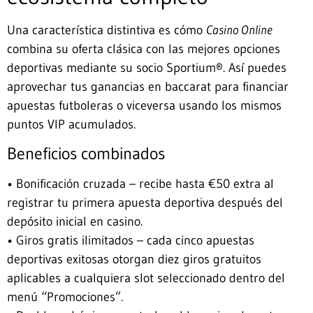
Una característica distintiva es cómo
Casino Online
combina su oferta clásica con las mejores opciones
deportivas mediante su socio Sportium®. Así puedes
aprovechar tus ganancias en baccarat para financiar
apuestas futboleras o viceversa usando los mismos
puntos VIP acumulados.
Beneficios combinados
• Bonificación cruzada – recibe hasta €50 extra al
registrar tu primera apuesta deportiva después del
depósito inicial en casino.
• Giros gratis ilimitados – cada cinco apuestas
deportivas exitosas otorgan diez giros gratuitos
aplicables a cualquiera slot seleccionado dentro del
menú “Promociones”.