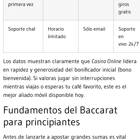
primera vez
giros
gratis
Soporte chat
Horario
Sólo email
Soporte
limitado
en
vivo 24/7
Los datos muestran claramente que
Casino Online
lidera
en rapidez y generosidad del bonificador inicial (bono
bienvenida). Si valoras jugar sin interrupciones
mientras viajas o esperas tu café favorito, este es el
mejor aliado móvil disponible hoy.
Fundamentos del Baccarat
para principiantes
Antes de lanzarte a apostar grandes sumas es vital