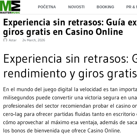
POČETNA
NOVOSTI
BOOKING
PR &
Experiencia sin retrasos: Guía e
giros gratis en Casino Online
Astar
24 March, 2026
Experiencia sin retrasos: 
rendimiento y giros grati
En el mundo del juego digital la velocidad es tan import
milisegundos puede convertir una victoria segura en una 
profesionales del sector recomiendan probar el casino on
cero‑lag para ofrecer partidas fluidas tanto en escritori
cómo aprovechar al máximo esa ventaja, además de sacarl
los bonos de bienvenida que ofrece Casino Online.