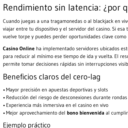
Rendimiento sin latencia: ¿por 
Cuando juegas a una tragamonedas o al blackjack en viv
viajar entre tu dispositivo y el servidor del casino. Si esa
vuelve torpe y puedes perder oportunidades clave como 
Casino Online
ha implementado servidores ubicados est
para reducir al mínimo ese tiempo de ida y vuelta. El re
permite tomar decisiones rápidas sin interrupciones visib
Beneficios claros del cero‑lag
• Mayor precisión en apuestas deportivas y slots
• Reducción del riesgo de desconexiones durante rondas 
• Experiencia más inmersiva en el casino en vivo
• Mejor aprovechamiento del
bono bienvenida
al cumplir
Ejemplo práctico