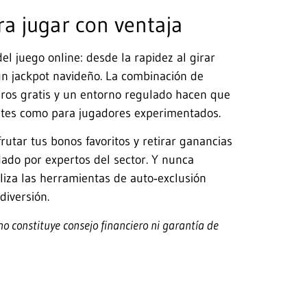
a jugar con ventaja
l juego online: desde la rapidez al girar
 un jackpot navideño. La combinación de
ros gratis y un entorno regulado hacen que
antes como para jugadores experimentados.
rutar tus bonos favoritos y retirar ganancias
do por expertos del sector. Y nunca
tiliza las herramientas de auto‑exclusión
diversión.
no constituye consejo financiero ni garantía de