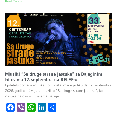
Read More »
Mjuzikl “Sa druge strane jastuka” sa Bajaginim
hitovima 12. septembra na BELEF-u
Ljubitelji domaće muzike i pozorišta imaće priliku da 12. septembra
2026. godine uživaju u mjuziklu “Sa druge strane jastuka”, koji
nastaje na osnovu pjesama Bajage
Facebook
Viber
WhatsApp
LinkedIn
Share