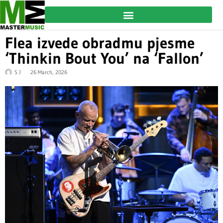
Flea izvede obradmu pjesme
‘Thinkin Bout You’ na ‘Fallon’
S J
26 March, 2026