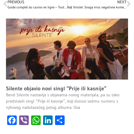
PREVIOUS
NEXT
Guide complet du casino en ligne – Tout ce que vous devez savoir
Kejt Vinslet: Snaga kroz negativne komentare i pritiske
Silente objavio novi singl “Prije ili kasnije”
Bend Silente nastavlja s objavama novog materijala, pa su tako
predstavili singl “Prije ili kasnije”, koji donosi sedmu numeru s
njihovog nadolazećeg petog albuma. Ova
Facebook
Viber
WhatsApp
LinkedIn
Share