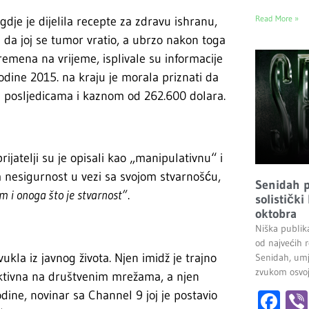
Read More »
dje je dijelila recepte za zdravu ishranu,
la da joj se tumor vratio, a ubrzo nakon toga
remena na vrijeme, isplivale su informacije
Godine 2015. na kraju je morala priznati da
im posljedicama i kaznom od 262.600 dolara.
rijatelji su je opisali kao „manipulativnu“ i
la nesigurnost u vezi sa svojom stvarnošću,
Senidah pr
 i onoga što je stvarnost”
.
solistički
oktobra
Niška publik
od najvećih r
ukla iz javnog života. Njen imidž je trajno
Senidah, umj
zvukom osvoji
 aktivna na društvenim mrežama, a njen
dine, novinar sa Channel 9 joj je postavio
Fa