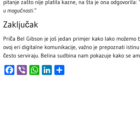
pitanje zašto nije platila kazne, na šta je ona odgovorila:
u mogućnosti.”
Zaključak
Priča Bel Gibson je još jedan primjer kako lako možemo b
ovoj eri digitalne komunikacije, važno je prepoznati isti
često serviraju. Belina sudbina nam pokazuje kako se ambi
Facebook
Viber
WhatsApp
LinkedIn
Share