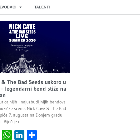
IZVOĐAČI
TALENTI
 & The Bad Seeds uskoro u
– legendarni bend stiže na
an
ticajnijih i najuzbudljivijih bendova
uzičke scene, Nick Cave & The Bad
piće 7. augusta na Donjem gradu
 Riječ je o
cebook
Viber
WhatsApp
LinkedIn
Share