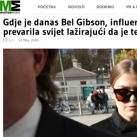
POČETNA
NOVOSTI
BOOKING
PR &
Gdje je danas Bel Gibson, influe
prevarila svijet lažirajući da je 
S J
11 May, 2026