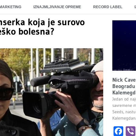
 MARKETING
IZNAJMLJIVANJE OPREME
RECORD LABEL
nserka koja je surovo
teško bolesna?
Nick Cave
Beogradu 
Kalemegd
Jedan od naju
savremene m
Seeds, nastu
Kalemegdana.
Fa