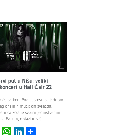
vi put u Nišu: veliki
 koncert u Hali Čair 22.
a će se konačno susresti sa jednom
egionalnih muzičkih zvijezda.
etnica koja je svojim jedinstvenim
la Balkan, dolazi u Niš
cebook
Viber
WhatsApp
LinkedIn
Share