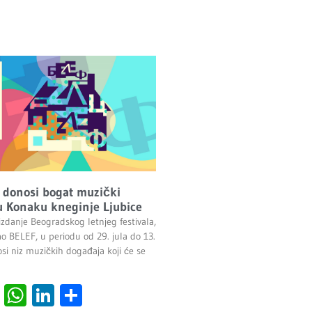
 donosi bogat muzički
 Konaku kneginje Ljubice
izdanje Beogradskog letnjeg festivala,
ao BELEF, u periodu od 29. jula do 13.
si niz muzičkih događaja koji će se
cebook
Viber
WhatsApp
LinkedIn
Share