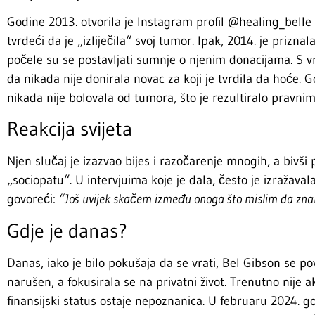
Godine 2013. otvorila je Instagram profil @healing_belle g
tvrdeći da je „izliječila“ svoj tumor. Ipak, 2014. je prizna
počele su se postavljati sumnje o njenim donacijama. S v
da nikada nije donirala novac za koji je tvrdila da hoće. 
nikada nije bolovala od tumora, što je rezultiralo pravn
Reakcija svijeta
Njen slučaj je izazvao bijes i razočarenje mnogih, a bivši p
„sociopatu“. U intervjuima koje je dala, često je izražava
govoreći:
“Još uvijek skačem između onoga što mislim da znam
Gdje je danas?
Danas, iako je bilo pokušaja da se vrati, Bel Gibson se pov
narušen, a fokusirala se na privatni život. Trenutno nije
finansijski status ostaje nepoznanica. U februaru 2024. go