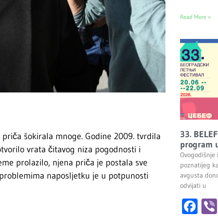
Read More »
33. BELEF
a priča šokirala mnoge. Godine 2009. tvrdila
program u
tvorilo vrata čitavog niza pogodnosti i
Ovogodišnje 
eme prolazilo, njena priča je postala sve
poznatijeg k
 problemima naposljetku je u potpunosti
avgusta dono
odvijati u
Fa